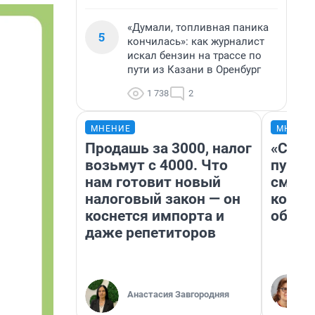
«Думали, топливная паника
5
кончилась»: как журналист
искал бензин на трассе по
пути из Казани в Оренбург
1 738
2
МНЕНИЕ
МНЕНИ
Продашь за 3000, налог
«Спут
возьмут с 4000. Что
пургу»
нам готовит новый
смерт
налоговый закон — он
котор
коснется импорта и
обнар
даже репетиторов
Анастасия Завгородняя