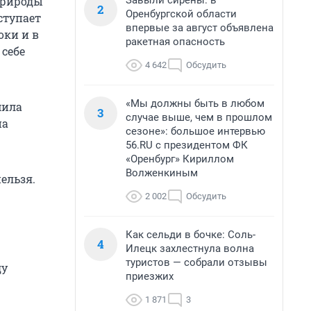
Завыли сирены: в
природы
2
Оренбургской области
ступает
впервые за август объявлена
оки и в
ракетная опасность
 себе
4 642
Обсудить
«Мы должны быть в любом
мила
3
случае выше, чем в прошлом
на
сезоне»: большое интервью
56.RU с президентом ФК
«Оренбург» Кириллом
Волженкиным
ельзя.
2 002
Обсудить
Как сельди в бочке: Соль-
4
Илецк захлестнула волна
туристов — собрали отзывы
ду
приезжих
1 871
3