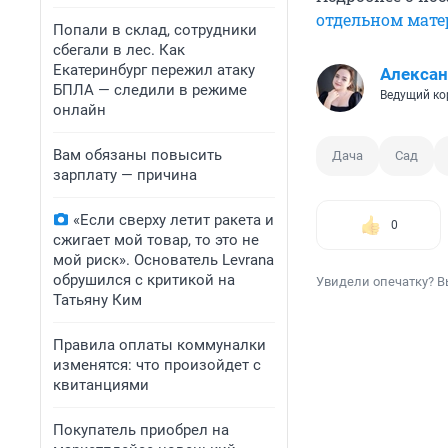
отдельном мате
Попали в склад, сотрудники
сбегали в лес. Как
Екатеринбург пережил атаку
Алексан
БПЛА — следили в режиме
Ведущий ко
онлайн
Вам обязаны повысить
Дача
Сад
зарплату — причина
«Если сверху летит ракета и
0
сжигает мой товар, то это не
мой риск». Основатель Levrana
обрушился с критикой на
Увидели опечатку? В
Татьяну Ким
Правила оплаты коммуналки
изменятся: что произойдет с
квитанциями
Покупатель приобрел на