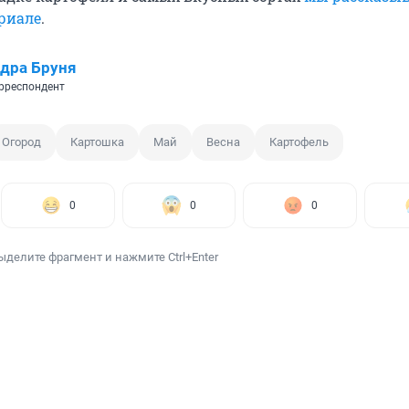
риале
.
дра Бруня
рреспондент
Огород
Картошка
Май
Весна
Картофель
0
0
0
ыделите фрагмент и нажмите Ctrl+Enter