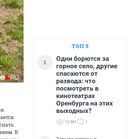
ТОП 5
Одни борются за
1
горное село, другие
спасаются от
развода: что
посмотреть в
кинотеатрах
Оренбурга на этих
ся
выходных?
ается
12 981
1
опать
енем. В