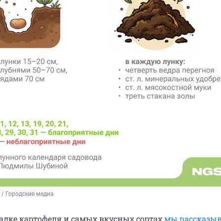
/ Городские медиа
садке картофеля и самых вкусных сортах
мы рассказыв