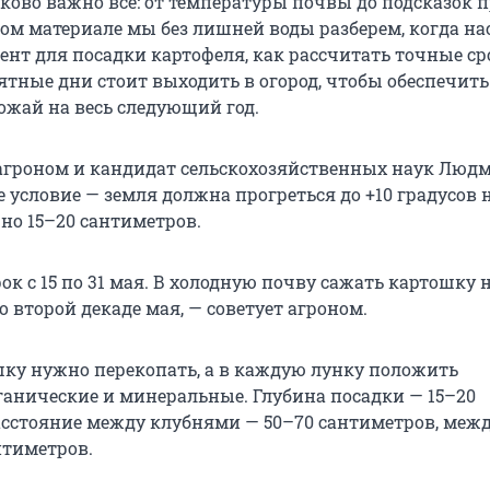
аково важно всё: от температуры почвы до подсказок 
том материале мы без лишней воды разберем, когда на
нт для посадки картофеля, как рассчитать точные ср
тные дни стоит выходить в огород, чтобы обеспечить
ожай на весь следующий год.
агроном и кандидат сельскохозяйственных наук Люд
 условие — земля должна прогреться до +10 градусов 
но 15–20 сантиметров.
ок с 15 по 31 мая. В холодную почву сажать картошку н
 второй декаде мая, — советует агроном.
шку нужно перекопать, а в каждую лунку положить
ганические и минеральные. Глубина посадки — 15–20
асстояние между клубнями — 50–70 сантиметров, меж
нтиметров.