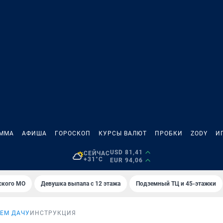
АММА
АФИША
ГОРОСКОП
КУРСЫ ВАЛЮТ
ПРОБКИ
ZODY
И
USD 81,41
СЕЙЧАС
+31°C
EUR 94,06
ского МО
Девушка выпала с 12 этажа
Подземный ТЦ и 45-этажки
ЕМ ДАЧУ
ИНСТРУКЦИЯ