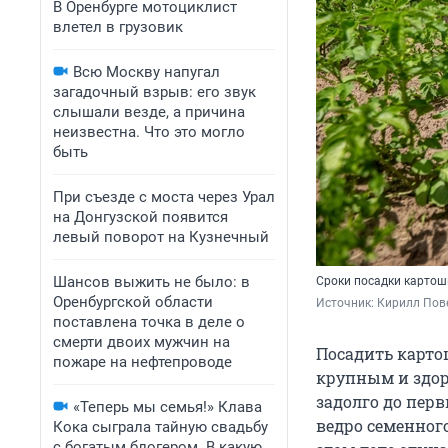
В Оренбурге мотоциклист
влетел в грузовик
Всю Москву напугал
загадочный взрыв: его звук
слышали везде, а причина
неизвестна. Что это могло
быть
При съезде с моста через Урал
на Донгузской появится
левый поворот на Кузнечный
Шансов выжить не было: в
Сроки посадки картош
Оренбургской области
Источник: 
Кирилл Пове
поставлена точка в деле о
смерти двоих мужчин на
Посадить картош
пожаре на нефтепроводе
крупным и здор
задолго до пер
«Теперь мы семья!» Клава
ведро семенног
Кока сыграла тайную свадьбу
с богатым блогером. В какую