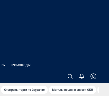
ГРЫ
ПРОМОКОДЫ
Отыграны торги по Зауралке
Могилы вошли в список ОКН
Обста