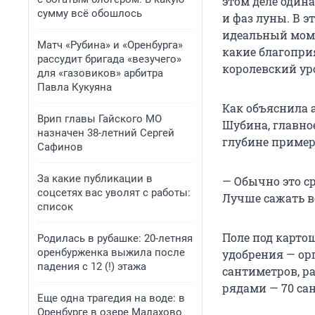
этом деле один
сумму всё обошлось
и фаз луны. В э
идеальный моме
Матч «Рубина» и «Оренбурга»
какие благоприя
рассудит бригада «везучего»
королевский ур
для «газовиков» арбитра
Павла Кукуяна
Как объяснила 
Врип главы Гайского МО
Шубина, главное
назначен 38-летний Сергей
глубине пример
Сафинов
За какие публикации в
— Обычно это ср
соцсетях вас уволят с работы:
Лучше сажать во
список
Поле под карто
Родилась в рубашке: 20-летняя
оренбурженка выжила после
удобрения — ор
падения с 12 (!) этажа
сантиметров, р
рядами — 70 са
Еще одна трагедия на воде: в
Оренбурге в озере Малахово