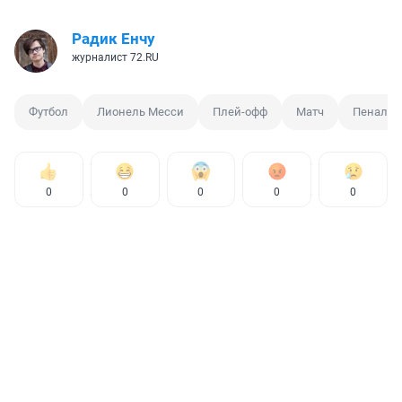
Радик Енчу
журналист 72.RU
Футбол
Лионель Месси
Плей-офф
Матч
Пенальт
0
0
0
0
0