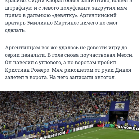
красиво. Сидни Кабрал обвел защитника, вошел в
штрафную и с левого полуфланга закрутил мяч
прямо в дальнюю «девятку». Аргентинский
вратарь Эмилиано Мартинес ничего не смог
сделать.
Аргентинцам все же удалось не довести игру до
серии пенальти. В голе снова поучаствовал Месси.
Он навесил с углового, а по воротам пробил
Кристиан Ромеро. Мяч рикошетом от руки Динея
залетел в ворота. На него записали автогол.