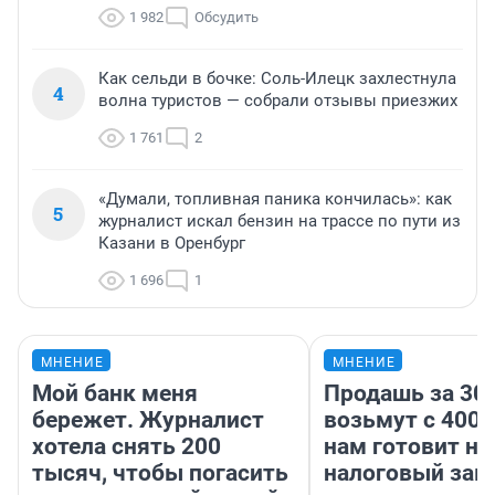
1 982
Обсудить
Как сельди в бочке: Соль-Илецк захлестнула
4
волна туристов — собрали отзывы приезжих
1 761
2
«Думали, топливная паника кончилась»: как
5
журналист искал бензин на трассе по пути из
Казани в Оренбург
1 696
1
МНЕНИЕ
МНЕНИЕ
Мой банк меня
Продашь за 300
бережет. Журналист
возьмут с 4000
хотела снять 200
нам готовит н
тысяч, чтобы погасить
налоговый зако