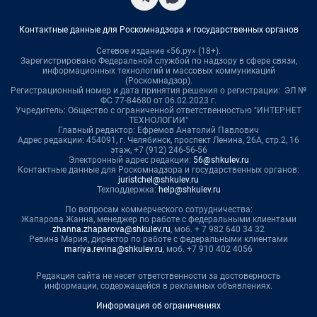
Контактные данные для Роскомнадзора и государственных органов
Сетевое издание «56.ру» (18+).
Зарегистрировано Федеральной службой по надзору в сфере связи,
информационных технологий и массовых коммуникаций
(Роскомнадзор).
Регистрационный номер и дата принятия решения о регистрации: ЭЛ №
ФС 77-84680 от 06.02.2023 г.
Учредитель: Общество с ограниченной ответственностью "ИНТЕРНЕТ
ТЕХНОЛОГИИ"
Главный редактор: Ефремов Анатолий Павлович
Адрес редакции: 454091, г. Челябинск, проспект Ленина, 26А, стр.2, 16
этаж, +7 (912) 246-56-56
Электронный адрес редакции:
56@shkulev.ru
Контактные данные для Роскомнадзора и государственных органов:
juristchel@shkulev.ru
Техподдержка:
help@shkulev.ru
По вопросам коммерческого сотрудничества:
Жапарова Жанна, менеджер по работе с федеральными клиентами
zhanna.zhaparova@shkulev.ru
, моб. + 7 982 640 34 32
Ревина Мария, директор по работе с федеральными клиентами
mariya.revina@shkulev.ru
, моб. +7 910 402 4056
Редакция сайта не несет ответственности за достоверность
информации, содержащейся в рекламных объявлениях.
Информация об ограничениях