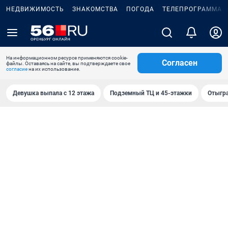
НЕДВИЖИМОСТЬ
ЗНАКОМСТВА
ПОГОДА
ТЕЛЕПРОГРАММА
На информационном ресурсе применяются cookie-
Согласен
файлы. Оставаясь на сайте, вы подтверждаете свое
согласие
на их использование.
Девушка выпала с 12 этажа
Подземный ТЦ и 45-этажки
Отыгра