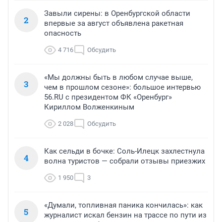
Завыли сирены: в Оренбургской области
2
впервые за август объявлена ракетная
опасность
4 716
Обсудить
«Мы должны быть в любом случае выше,
3
чем в прошлом сезоне»: большое интервью
56.RU с президентом ФК «Оренбург»
Кириллом Волженкиным
2 028
Обсудить
Как сельди в бочке: Соль-Илецк захлестнула
4
волна туристов — собрали отзывы приезжих
1 950
3
«Думали, топливная паника кончилась»: как
5
журналист искал бензин на трассе по пути из