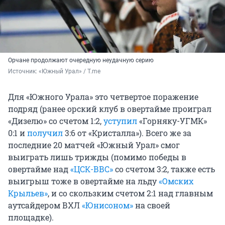
Орчане продолжают очередную неудачную серию
Источник: 
«Южный Урал» / T.me
Для «Южного Урала» это четвертое поражение
подряд (ранее орский клуб в овертайме проиграл
«Дизелю» со счетом 1:2,
уступил
«Горняку-УГМК»
0:1 и
получил
3:6 от «Кристалла»). Всего же за
последние 20 матчей «Южный Урал» смог
выиграть лишь трижды (помимо победы в
овертайме над
«ЦСК-ВВС»
со счетом 3:2, также есть
выигрыш тоже в овертайме на льду
«Омских
Крыльев»
, и со скользким счетом 2:1 над главным
аутсайдером ВХЛ
«Юнисоном»
на своей
площадке).