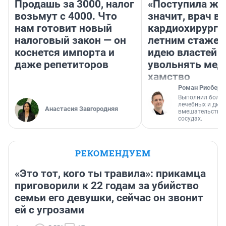
Продашь за 3000, налог
«Поступила жа
возьмут с 4000. Что
значит, врач в
нам готовит новый
кардиохирург с
налоговый закон — он
летним стажем
коснется импорта и
идею властей
даже репетиторов
увольнять мед
хамство
Роман Рисберг
Выполнил более
лечебных и диа
Анастасия Завгородняя
вмешательств н
сосудах.
РЕКОМЕНДУЕМ
«Это тот, кого ты травила»: прикамца
приговорили к 22 годам за убийство
семьи его девушки, сейчас он звонит
ей с угрозами