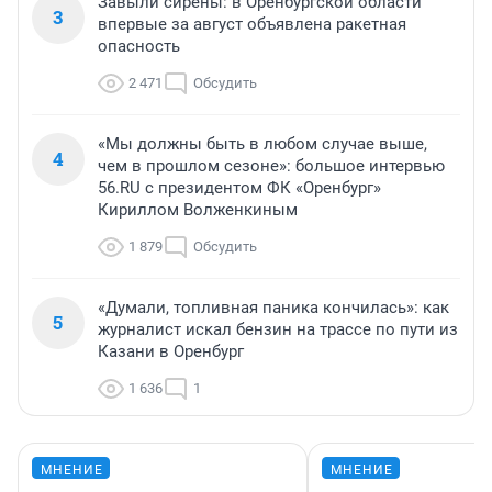
Завыли сирены: в Оренбургской области
3
впервые за август объявлена ракетная
опасность
2 471
Обсудить
«Мы должны быть в любом случае выше,
4
чем в прошлом сезоне»: большое интервью
56.RU с президентом ФК «Оренбург»
Кириллом Волженкиным
1 879
Обсудить
«Думали, топливная паника кончилась»: как
5
журналист искал бензин на трассе по пути из
Казани в Оренбург
1 636
1
МНЕНИЕ
МНЕНИЕ