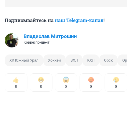
Подписывайтесь на
наш Telegram-канал
!
Владислав Митрошин
Корреспондент
ХК Южный Урал
Хоккей
ВХЛ
КХЛ
Орск
Орен
0
0
0
0
0