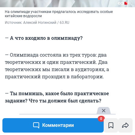
На олимпиаде участникам предлагалось исследовать особые
китайские водоросли
Источник: 
Алексей Ногинский / 63.RU
—
А что входило в олимпиаду?
— Олимпиада состояла из трех туров: два
теоретических и один практический. Два
теоретических мы писали в аудиториях, а
практический проходил в лаборатории.
—
Ты помнишь, какое было практическое
задание? Что ты должен был сделать?
— Если вкратце, в Китае есть какие-то очень
0
полезные водоросли, и наша задача была их
Комментарии
проанализировать. Нам дали белки, нужно было