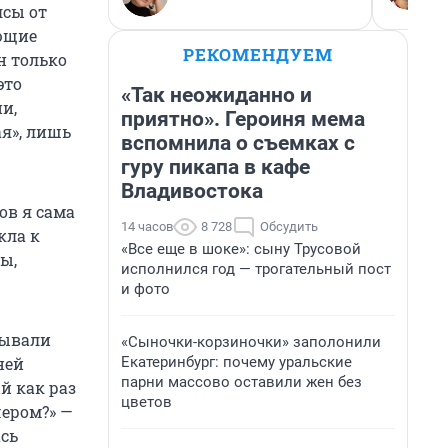
лсы от
ающие
РЕКОМЕНДУЕМ
н только
это
«Так неожиданно и
и,
приятно». Героиня мема
ая», лишь
вспомнила о съемках с
гуру пикапа в кафе
Владивостока
ов я сама
14 часов
8 728
Обсудить
кла к
«Все еще в шоке»: сыну Трусовой
ы,
исполнился год — трогательный пост
и фото
зывали
«Сыночки-корзиночки» заполонили
Екатеринбург: почему уральские
ней
парни массово оставили жен без
й как раз
цветов
чером?» —
ась