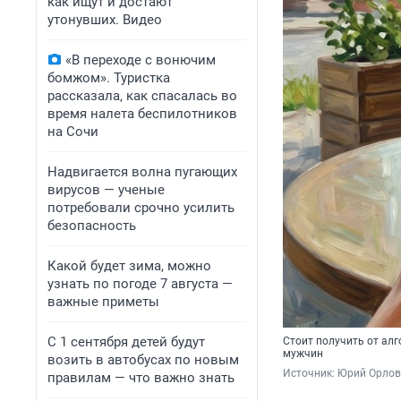
как ищут и достают
утонувших. Видео
«В переходе с вонючим
бомжом». Туристка
рассказала, как спасалась во
время налета беспилотников
на Сочи
Надвигается волна пугающих
вирусов — ученые
потребовали срочно усилить
безопасность
Какой будет зима, можно
узнать по погоде 7 августа —
важные приметы
С 1 сентября детей будут
Стоит получить от ал
мужчин
возить в автобусах по новым
Источник: 
Юрий Орлов 
правилам — что важно знать