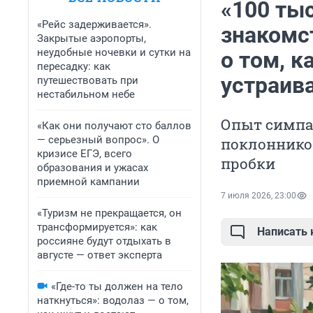
«100 ты
«Рейс задерживается».
знакомс
Закрытые аэропорты,
неудобные ночевки и сутки на
о том, к
пересадку: как
устраив
путешествовать при
нестабильном небе
Опыт симпа
«Как они получают сто баллов
— серьезный вопрос». О
поклонников
кризисе ЕГЭ, всего
пробки
образования и ужасах
приемной кампании
7 июля 2026, 23:00
«Туризм не прекращается, он
трансформируется»: как
Написать
россияне будут отдыхать в
августе — ответ эксперта
«Где-то ты должен на тело
наткнуться»: водолаз — о том,