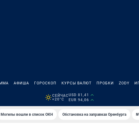
АММА
АФИША
ГОРОСКОП
КУРСЫ ВАЛЮТ
ПРОБКИ
ZODY
И
USD 81,41
СЕЙЧАС
+20°C
EUR 94,06
Могилы вошли в список ОКН
Обстановка на заправках Оренбурга
№