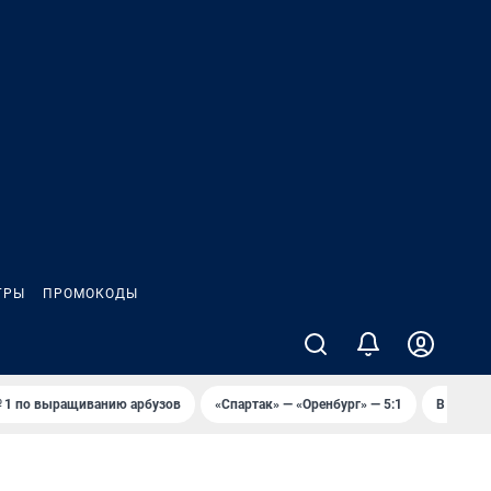
ГРЫ
ПРОМОКОДЫ
 1 по выращиванию арбузов
«Спартак» — «Оренбург» — 5:1
В Оренб