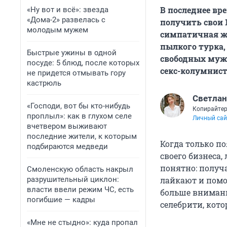
В последнее вр
«Ну вот и всё»: звезда
«Дома-2» развелась с
получить свои 
молодым мужем
симпатичная же
пылкого турка,
Быстрые ужины в одной
свободных муж
посуде: 5 блюд, после которых
секс-колумнис
не придется отмывать гору
кастрюль
Светлан
«Господи, вот бы кто-нибудь
Копирайте
проплыл»: как в глухом селе
Личный сай
вчетвером выживают
последние жители, к которым
Когда только по
подбираются медведи
своего бизнеса,
понятно: получ
Смоленскую область накрыл
разрушительный циклон:
лайкают и помо
власти ввели режим ЧС, есть
больше внимани
погибшие — кадры
селебрити, кот
«Мне не стыдно»: куда пропал