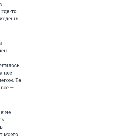
з
 где-то
риедешь.
ы
мен.
енилось
а нее
егом. Ее
 всё —
я не
ть
ь
т моего