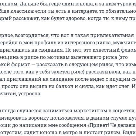
ыльном. Дальше был еще один юноша, а за ним турок и
бще классика: если ты есть в интернете, то обязательно
орый расскажет, как будет здорово, когда ты к нему п
ерное, возгордиться, что вот я такая привлекательная
перейдя в мой профиль из интересного рилса, мужчин
приглашать на свидания. Но нет, это известный фено
енщина в рилсе по мотивам залетевшего рилса (это
кой формат — рассказать в следующем рилсе, что изм
осле того, как у тебя залетел рилс) рассказывала, как н
л приглашений на свидание после видео с идущим сн
, просто она вышла на балкон и сняла, как идет снег. И
читай, устроена.
ногда случается заниматься маркетингом в соцсетях, 
лизировать воронку пользователя, в данном случае пу
оши до написания мне сообщения «Привет! Че делаеш
допустим, сидит юноша в метро и листает рилсы. Види