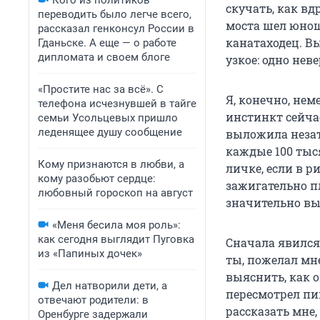
Кого из политиков
скучать, как в
переводить было легче всего,
моста шел юнош
рассказал генконсул России в
канатаходец. В
Гданьске. А еще — о работе
дипломата и своем блоге
узкое: одно нев
«Простите нас за всё». С
Я, конечно, нем
телефона исчезнувшей в тайге
инстинкт сейча
семьи Усольцевых пришло
леденящее душу сообщение
выложила незате
каждые 100 тыс
Кому признаются в любви, а
личке, если в р
кому разобьют сердце:
зажигательно п
любовный гороскоп на август
значительно выш
«Меня бесила моя роль»:
как сегодня выглядит Пуговка
Сначала явился
из «Папиных дочек»
ты, пожелал мне
выяснить, как 
Дел натворили дети, а
пересмотрел пи
отвечают родители: в
рассказать мне,
Оренбурге задержали