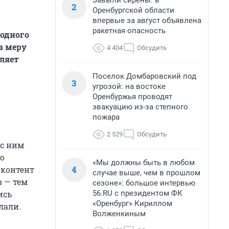
Завыли сирены: в
2
Оренбургской области
впервые за август объявлена
ракетная опасность
 одного
в меру
4 404
Обсудить
ляет
Поселок Домбаровский под
3
угрозой: на востоке
Оренбуржья проводят
эвакуацию из-за степного
пожара
2 529
Обсудить
 с ним
но
«Мы должны быть в любом
4
 контент
случае выше, чем в прошлом
 — тем
сезоне»: большое интервью
56.RU с президентом ФК
ись
«Оренбург» Кириллом
лали.
Волженкиным