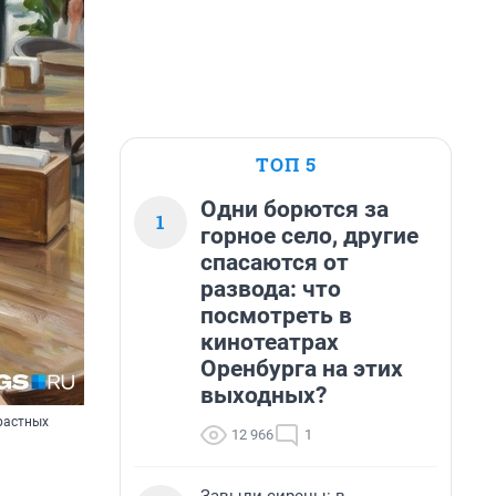
ТОП 5
Одни борются за
1
горное село, другие
спасаются от
развода: что
посмотреть в
кинотеатрах
Оренбурга на этих
выходных?
растных
12 966
1