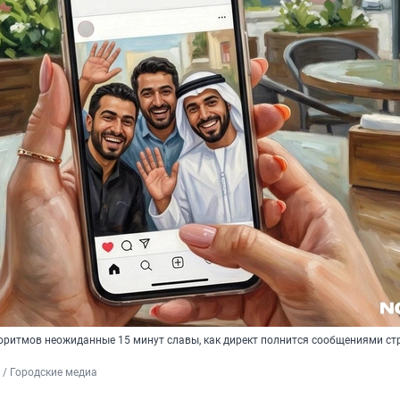
горитмов неожиданные 15 минут славы, как директ полнится сообщениями ст
/ Городские медиа