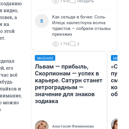
1 970
Обсудить
 созданию
я видео,
овек, а
Как сельди в бочке: Соль-
5
Илецк захлестнула волна
я на
туристов — собрали отзывы
о этой
приезжих
ет.
1 713
2
МНЕНИЕ
МНЕНИ
сделал
Львам — прибыль,
«Спут
й, его
Скорпионам — успех в
пургу»
час всё
карьере. Сатурн станет
смерт
ибудь
ретроградным —
котор
 лайков и
значение для знаков
обнар
внимание,
зодиака
то можно
в
Анастасия Филимонова