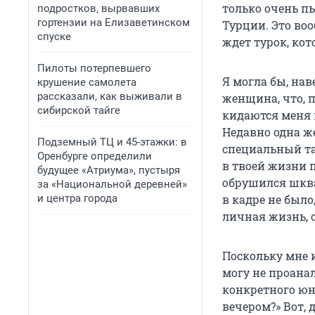
только очень п
подростков, вырвавших
гортензии на Елизаветинском
Турции. Это воо
спуске
ждет турок, кот
Пилоты потерпевшего
Я могла бы, нав
крушение самолета
рассказали, как выживали в
женщина, что, 
сибирской тайге
кидаются меня 
Недавно одна ж
Подземный ТЦ и 45-этажки: в
специальный та
Оренбурге определили
в твоей жизни п
будущее «Атриума», пустыря
обрушился шква
за «Национальной деревней»
и центра города
в кадре не было
личная жизнь, с
Поскольку мне и
могу не проана
конкретного юн
вечером?» Вот, 