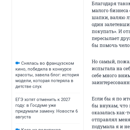
Благодаря тако
малого бизнеса
шапки, валяю л
один залетевший
покупать». И о
пересылает друз
бы помочь челов
Но самый, пожа
Снялась во французском
испытала на се
кино, победила в конкурсе
красоты, завела блог: история
себе много вни
модели, которая потеряла в
заинтересованн
детстве слух
Если бы я по и
ЕГЭ хотят отменить к 2027
бы внукам, что 
году: в Госдуме уже
придумали замену. Новости 6
оказалась как-т
августа
отправлял меня 
подумала я и не