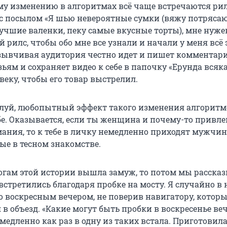
му изменению в алгоритмах всё чаще встречаются ри
 с посылом «Я шью невероятные сумки (вяжу потряс
учшие валенки, пеку самые вкусные торты), мне нуже
 рилс, чтобы обо мне все узнали и начали у меня всё 
тзывчивая аудитория честно идет и пишет комментари
ьям и сохраняет видео к себе в папочку «Ерунда всяк
еку, чтобы его товар выстрелил.
луй, любопытный эффект такого изменения алгоритм
бе. Оказывается, если ты женщина и почему-то привле
мания, то к тебе в личку немедленно приходят мужчин
ые в тесном знакомстве.
тогам этой истории вышла замуж, то потом мы расска
встретились благодаря пробке на мосту. Я случайно в 
о воскресным вечером, не поверив навигатору, которы
в объезд. «Какие могут быть пробки в воскресенье ве
медленно как раз в одну из таких встала. Приготовил