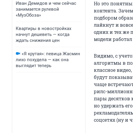
Но это понятны
Иван Демидов и чем сейчас
занимается рулевой
контента. Заче
«МузОбоза»
подбором образа
лайкнут и вовсе
Квартиры в новостройках
одних и тех же
начнут дешеветь — когда
модели работал 
ждать снижения цен
«Я крутая»: певица Жасмин
Видимо, с учет
лихо похудела — как она
алгоритмы в по
выглядит теперь
классное видео,
будут показыва
чаще встречают
рилс-миллионни
пары десятков 
но удержать ег
рекламодателям
соцсетях (ну и 