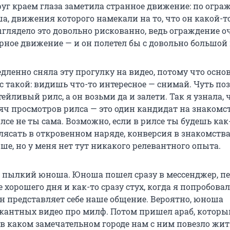
друг краем глаза заметила странное движение: по огр
а, движения которого намекали на то, что он какой-т
ыглядело это довольно рискованно, ведь ограждение о
ерное движение — и он полетел бы с довольно большой
едленно сняла эту прогулку на видео, потому что осно
с такой: видишь что-то интересное — снимай. Чуть по
йливый рилс, а он возьми да и залети. Так я узнала, 
яч просмотров рилса — это один кандидат на знакомс
илсе не ты сама. Возможно, если в рилсе ты будешь как
лясать в откровенном наряде, конверсия в знакомства
е, но у меня нет тут никакого релевантного опыта.
 пылкий юноша. Юноша пошел сразу в мессенджер, п
 хорошего дня и как-то сразу стух, когда я попробова
он представляет себе наше общение. Вероятно, юноша
кантных видео про милф. Потом пришел араб, котор
 в каком замечательном городе нам с ним повезло жить