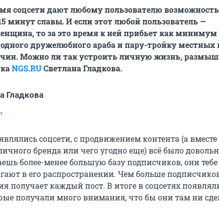
емя соцсети дают любому пользователю возможность
15 минут славы. И если этот любой пользователь —
нщина, то за это время к ней прибьет как минимум
 одного дружелюбного араба и пару-тройку местных 
чин. Можно ли так устроить личную жизнь, размыш
тка
NGS.RU
Светлана Гладкова.
а Гладкова
р
т
являлись соцсети, с продвижением контента (а вместе
 личного бренда или чего угодно еще) всё было доволь
аешь более-менее большую базу подписчиков, они тебе
гают в его распространении. Чем больше подписчиков
я получает каждый пост. В итоге в соцсетях появлял
орые получали много внимания, что бы они там ни сде