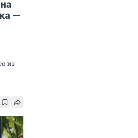
 на
ка —
ео из