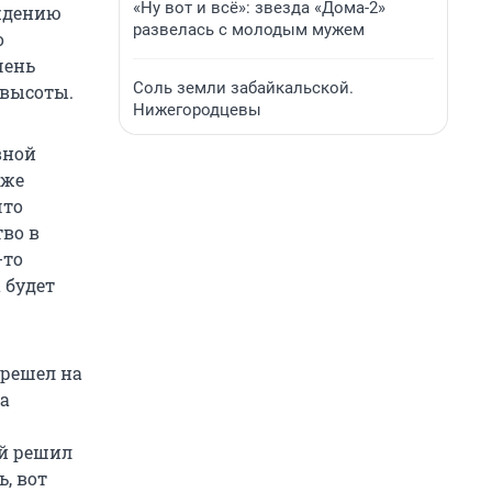
«Ну вот и всё»: звезда «Дома-2»
аждению
развелась с молодым мужем
о
чень
Соль земли забайкальской.
 высоты.
Нижегородцевы
вной
зже
что
тво в
-то
 будет
ерешел на
ла
ый решил
, вот