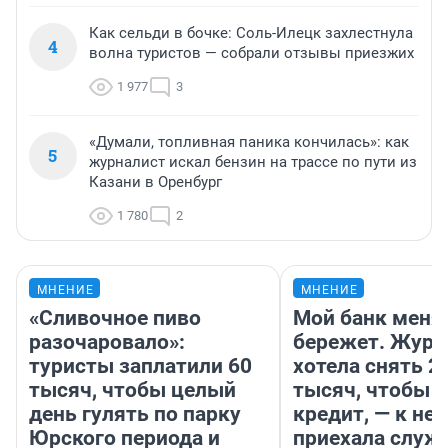
Как сельди в бочке: Соль-Илецк захлестнула
4
волна туристов — собрали отзывы приезжих
1 977
3
«Думали, топливная паника кончилась»: как
5
журналист искал бензин на трассе по пути из
Казани в Оренбург
1 780
2
МНЕНИЕ
МНЕНИЕ
«Сливочное пиво
Мой банк меня
разочаровало»:
бережет. Журн
туристы заплатили 60
хотела снять 2
тысяч, чтобы целый
тысяч, чтобы п
день гулять по парку
кредит, — к не
Юрского периода и
приехала служ