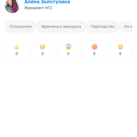
Алёна Золотухина
Журналист НГС
Отношения
Мужчина и женщина
Партнерство
Он и о
0
0
0
0
0