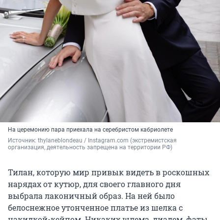
На церемонию пара приехала на серебристом кабриолете
Источник: 
thylaneblondeau / Instagram.com (экстремистская 
организация, деятельность запрещена на территории РФ)
Тилан, которую мир привык видеть в роскошных
нарядах от кутюр, для своего главного дня
выбрала лаконичный образ. На ней было
белоснежное утонченное платье из шелка с
накидкой-кейпом. Никаких шлема, диадем, фаты.