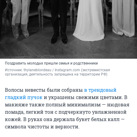
Поздравить молодых пришли семья и родственники
Источник: 
thylaneblondeau / Instagram.com (экстремистская 
организация, деятельность запрещена на территории РФ)
Волосы невесты были собраны
в трендовый
гладкий пучок
и украшены свежими цветами. В
макияже также полный минимализм — нюдовая
помада, легкий тон с подчеркнуто увлажненной
кожей. В руках она держала букет белых калл —
символа чистоты и верности.