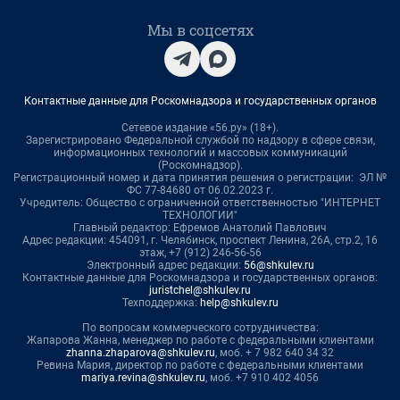
Мы в соцсетях
Контактные данные для Роскомнадзора и государственных органов
Сетевое издание «56.ру» (18+).
Зарегистрировано Федеральной службой по надзору в сфере связи,
информационных технологий и массовых коммуникаций
(Роскомнадзор).
Регистрационный номер и дата принятия решения о регистрации: ЭЛ №
ФС 77-84680 от 06.02.2023 г.
Учредитель: Общество с ограниченной ответственностью "ИНТЕРНЕТ
ТЕХНОЛОГИИ"
Главный редактор: Ефремов Анатолий Павлович
Адрес редакции: 454091, г. Челябинск, проспект Ленина, 26А, стр.2, 16
этаж, +7 (912) 246-56-56
Электронный адрес редакции:
56@shkulev.ru
Контактные данные для Роскомнадзора и государственных органов:
juristchel@shkulev.ru
Техподдержка:
help@shkulev.ru
По вопросам коммерческого сотрудничества:
Жапарова Жанна, менеджер по работе с федеральными клиентами
zhanna.zhaparova@shkulev.ru
, моб. + 7 982 640 34 32
Ревина Мария, директор по работе с федеральными клиентами
mariya.revina@shkulev.ru
, моб. +7 910 402 4056