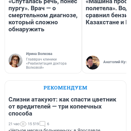
«Спуталась речь, понес
«Машина прост
пургу». Врач — о
полетела». Вод
смертельном диагнозе,
сравнил бензин
который сложно
Казахстане и Р
обнаружить
Ирина Волкова
Главврач клиники
Анатолий Кузн
«Реабилитация доктора
Волковой»
РЕКОМЕНДУЕМ
Слизни атакуют: как спасти цветник
от вредителей — три копеечных
способа
21 час
15 519
6
«Четыре месяца больничных»: в Ярославле