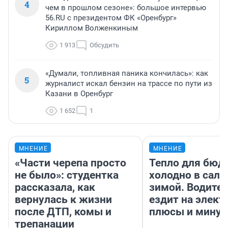
4
чем в прошлом сезоне»: большое интервью
56.RU с президентом ФК «Оренбург»
Кириллом Волженкиным
1 913
Обсудить
«Думали, топливная паника кончилась»: как
5
журналист искал бензин на трассе по пути из
Казани в Оренбург
1 652
1
МНЕНИЕ
МНЕНИЕ
«Части черепа просто
Тепло для бюд
не было»: студентка
холодно в сало
рассказала, как
зимой. Водител
вернулась к жизни
ездит на элект
после ДТП, комы и
плюсы и мину
трепанации