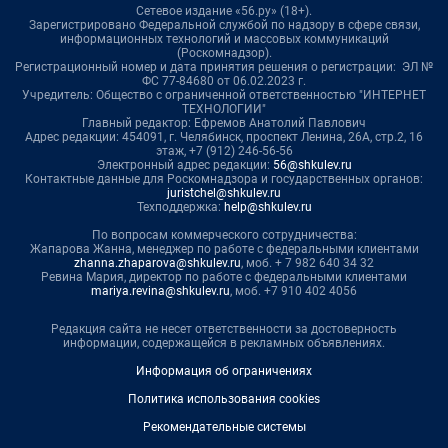
Сетевое издание «56.ру» (18+).
Зарегистрировано Федеральной службой по надзору в сфере связи,
информационных технологий и массовых коммуникаций
(Роскомнадзор).
Регистрационный номер и дата принятия решения о регистрации: ЭЛ №
ФС 77-84680 от 06.02.2023 г.
Учредитель: Общество с ограниченной ответственностью "ИНТЕРНЕТ
ТЕХНОЛОГИИ"
Главный редактор: Ефремов Анатолий Павлович
Адрес редакции: 454091, г. Челябинск, проспект Ленина, 26А, стр.2, 16
этаж, +7 (912) 246-56-56
Электронный адрес редакции:
56@shkulev.ru
Контактные данные для Роскомнадзора и государственных органов:
juristchel@shkulev.ru
Техподдержка:
help@shkulev.ru
По вопросам коммерческого сотрудничества:
Жапарова Жанна, менеджер по работе с федеральными клиентами
zhanna.zhaparova@shkulev.ru
, моб. + 7 982 640 34 32
Ревина Мария, директор по работе с федеральными клиентами
mariya.revina@shkulev.ru
, моб. +7 910 402 4056
Редакция сайта не несет ответственности за достоверность
информации, содержащейся в рекламных объявлениях.
Информация об ограничениях
Политика использования cookies
Рекомендательные системы