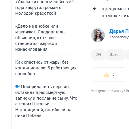
«Уральских пельменей» в 54
года закрутил роман с
предусматр
молодой красоткой
поможет им
«Дело не в юбке или
Дарья П
макияже». Следователь
объяснил, кто чаще
Корреспонд
становится жертвой
изнасилования
ИИ
Закон
Как спастись от жары без
кондиционера: 5 работающих
способов
0
Покорила пять вершин,
Увидели опечатку? В
оставила предсмертную
записку и послание сыну. Что
с телом Натальи
Наговициной, погибшей на
пике Победы