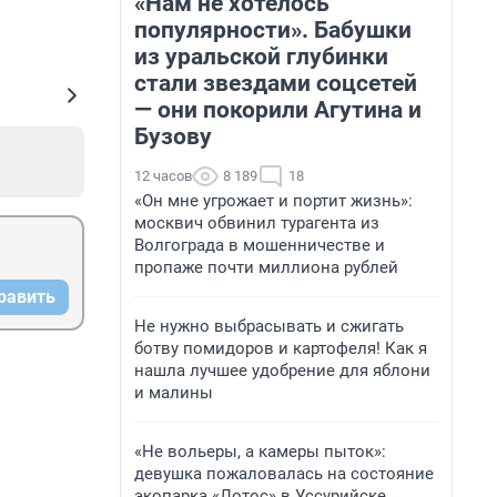
«Нам не хотелось
популярности». Бабушки
из уральской глубинки
стали звездами соцсетей
— они покорили Агутина и
Бузову
12 часов
8 189
18
«Он мне угрожает и портит жизнь»:
москвич обвинил турагента из
Волгограда в мошенничестве и
пропаже почти миллиона рублей
равить
Не нужно выбрасывать и сжигать
ботву помидоров и картофеля! Как я
нашла лучшее удобрение для яблони
и малины
«Не вольеры, а камеры пыток»:
девушка пожаловалась на состояние
экопарка «Лотос» в Уссурийске