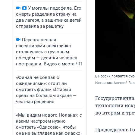
У могилы педофила. Его
смерть разделила страну на
два лагеря, а защитника детей
отправила за решетку
Переполненная
пассажирами электричка
столкнулась с грузовым
поездом — десятки человек
пострадали. Видео с места ЧП
В России появятся су
«Финал не совпал с
ожиданиями»: стоит ли
Источник: 
Алексей Вол
смотреть фильм «Старый
орел» на большом экране —
Государственна
честная рецензия
технологии иску
во втором и тре
«Мы видим нового Нолана»: с
каким настроем нужно
смотреть «Одиссею», чтобы
Председатель Г
она не выглядела как фиаско