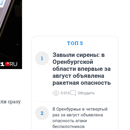
ТОП 5
Завыли сирены: в
1
Оренбургской
области впервые за
август объявлена
ракетная опасность
5 013
Обсудить
яли сразу
В Оренбуржье в четвертый
2
раз за август объявлена
опасность атаки
беспилотников