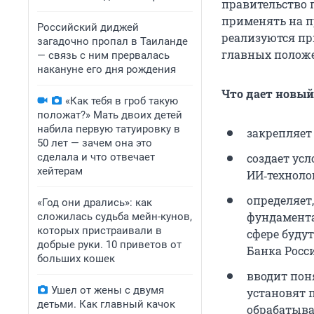
правительство 
применять на пр
Российский диджей
реализуются пр
загадочно пропал в Таиланде
главных полож
— связь с ним прервалась
накануне его дня рождения
Что дает новый
«Как тебя в гроб такую
положат?» Мать двоих детей
набила первую татуировку в
закрепляет
50 лет — зачем она это
сделала и что отвечает
создает усл
хейтерам
ИИ‑техноло
определяет
«Год они дрались»: как
фундамента
сложилась судьба мейн-кунов,
которых пристраивали в
сфере будут
добрые руки. 10 приветов от
Банка Росс
больших кошек
вводит пон
Ушел от жены с двумя
установят 
детьми. Как главный качок
обрабатыва