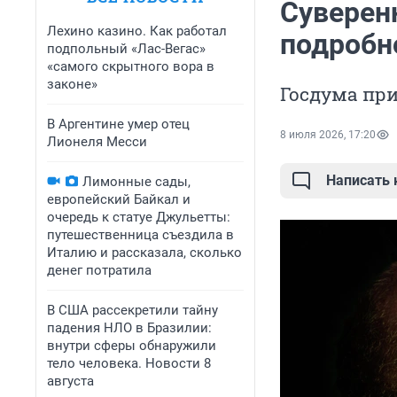
Суверен
Лехино казино. Как работал
подробн
подпольный «Лас-Вегас»
«самого скрытного вора в
законе»
Госдума пр
В Аргентине умер отец
8 июля 2026, 17:20
Лионеля Месси
Написать
Лимонные сады,
европейский Байкал и
очередь к статуе Джульетты:
путешественница съездила в
Италию и рассказала, сколько
денег потратила
В США рассекретили тайну
падения НЛО в Бразилии:
внутри сферы обнаружили
тело человека. Новости 8
августа