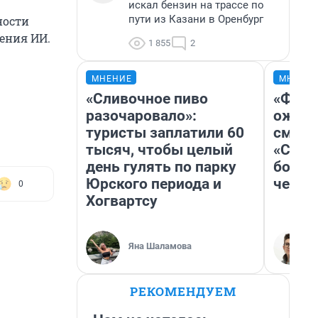
искал бензин на трассе по
пути из Казани в Оренбург
ности
ения ИИ.
1 855
2
МНЕНИЕ
МНЕНИ
«Сливочное пиво
«Фина
разочаровало»:
ожида
туристы заплатили 60
смотр
тысяч, чтобы целый
«Стар
день гулять по парку
больш
Юрского периода и
честн
0
Хогвартсу
Яна Шаламова
РЕКОМЕНДУЕМ