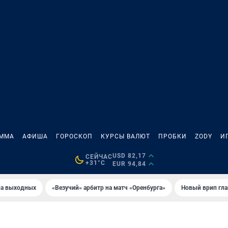
АММА
АФИША
ГОРОСКОП
КУРСЫ ВАЛЮТ
ПРОБКИ
ZODY
И
USD 82,17
СЕЙЧАС
+31°C
EUR 94,84
на выходных
«Везучий» арбитр на матч «Оренбурга»
Новый врип гла