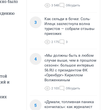
жно было
3 548
Обсудить
уждению
Как сельди в бочке: Соль-
3
Илецк захлестнула волна
туристов — собрали отзывы
приезжих
2 175
3
«Мы должны быть в любом
4
случае выше, чем в прошлом
сезоне»: большое интервью
56.RU с президентом ФК
«Оренбург» Кириллом
этой
Волженкиным
ций и
2 103
Обсудить
них
«Думали, топливная паника
5
кончилась»: как журналист