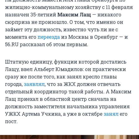
жилищно-коммунальному хозяйству с 11 февраля
назначен 35-летний
Максим Лащ
— никакого
сюрприза не произошло. О том, что именно он
займет эту должность, известно чуть ли не с
момента его
переезда
из Москвы в Оренбург — и
56.RU рассказал об этом первым.
Штатную единицу, функции которой достались
Лащу, ввел Альберт Юмадилов: он практически
сразу же после того, как занял кресло главы
города,
заявлял
, что за ЖКХ должен отвечать
отдельный координатор такой работы. А Максим
Лащ приехал в областной центр сначала на
должность заместителя начальника управления
УЖКХ Артема Учкина, а уже в октябре
занял
его
пост.