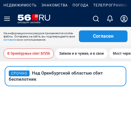
НЕДВИЖИМОСТЬ
ЗНАКОМСТВА
ПОГОДА
ТЕЛЕПРОГРАММА
На информационном ресурсе применяются cookie-
Согласен
файлы. Оставаясь на сайте, вы подтверждаете свое
согласие
на их использование.
В Оренбуржье сбит БПЛА
Забили и в чужие, и в свои
Мост чере
Над Оренбургской областью сбит
СРОЧНО
беспилотник