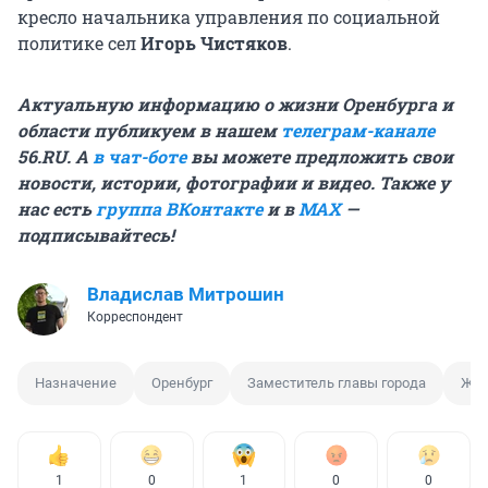
кресло начальника управления по социальной
политике сел
Игорь Чистяков
.
Актуальную информацию о жизни Оренбурга и
области публикуем в нашем
телеграм-канале
56.RU. А
в чат-боте
вы можете предложить свои
новости, истории, фотографии и видео. Также у
нас есть
группа ВКонтакте
и в
MAX
—
подписывайтесь!
Владислав Митрошин
Корреспондент
Назначение
Оренбург
Заместитель главы города
ЖК
1
0
1
0
0