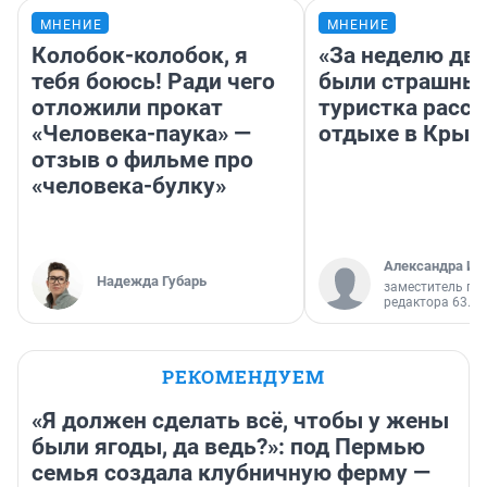
МНЕНИЕ
МНЕНИЕ
Колобок-колобок, я
«За неделю две
тебя боюсь! Ради чего
были страшные
отложили прокат
туристка расск
«Человека-паука» —
отдыхе в Крым
отзыв о фильме про
«человека-булку»
Александра Ис
Надежда Губарь
заместитель гл
редактора 63.RU
РЕКОМЕНДУЕМ
«Я должен сделать всё, чтобы у жены
были ягоды, да ведь?»: под Пермью
семья создала клубничную ферму —