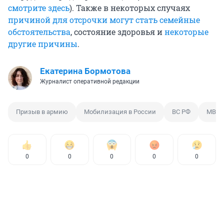
смотрите здесь
). Также в некоторых случаях
причиной для отсрочки могут стать семейные
обстоятельства
, состояние здоровья и
некоторые
другие причины
.
Екатерина Бормотова
Журналист оперативной редакции
Призыв в армию
Мобилизация в России
ВС РФ
МВД
0
0
0
0
0