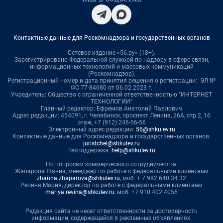
Контактные данные для Роскомнадзора и государственных органов
Сетевое издание «56.ру» (18+).
Зарегистрировано Федеральной службой по надзору в сфере связи,
информационных технологий и массовых коммуникаций
(Роскомнадзор).
Регистрационный номер и дата принятия решения о регистрации: ЭЛ №
ФС 77-84680 от 06.02.2023 г.
Учредитель: Общество с ограниченной ответственностью "ИНТЕРНЕТ
ТЕХНОЛОГИИ"
Главный редактор: Ефремов Анатолий Павлович
Адрес редакции: 454091, г. Челябинск, проспект Ленина, 26А, стр.2, 16
этаж, +7 (912) 246-56-56
Электронный адрес редакции:
56@shkulev.ru
Контактные данные для Роскомнадзора и государственных органов:
juristchel@shkulev.ru
Техподдержка:
help@shkulev.ru
По вопросам коммерческого сотрудничества:
Жапарова Жанна, менеджер по работе с федеральными клиентами
zhanna.zhaparova@shkulev.ru
, моб. + 7 982 640 34 32
Ревина Мария, директор по работе с федеральными клиентами
mariya.revina@shkulev.ru
, моб. +7 910 402 4056
Редакция сайта не несет ответственности за достоверность
информации, содержащейся в рекламных объявлениях.