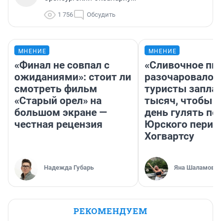
1 756
Обсудить
МНЕНИЕ
МНЕНИЕ
«Финал не совпал с
«Сливочное пи
ожиданиями»: стоит ли
разочаровало»
смотреть фильм
туристы запла
«Старый орел» на
тысяч, чтобы 
большом экране —
день гулять по
честная рецензия
Юрского перио
Хогвартсу
Надежда Губарь
Яна Шаламова
РЕКОМЕНДУЕМ