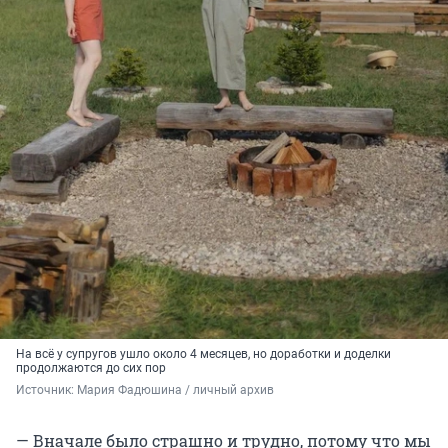
На всё у супругов ушло около
4 месяцев
, но доработки и доделки
продолжаются до сих пор
Источник: 
Мария Фадюшина / личный архив
— Вначале было страшно и трудно, потому что мы