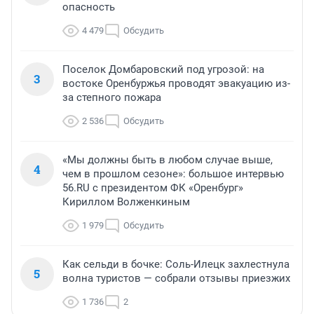
опасность
4 479
Обсудить
Поселок Домбаровский под угрозой: на
3
востоке Оренбуржья проводят эвакуацию из-
за степного пожара
2 536
Обсудить
«Мы должны быть в любом случае выше,
4
чем в прошлом сезоне»: большое интервью
56.RU с президентом ФК «Оренбург»
Кириллом Волженкиным
1 979
Обсудить
Как сельди в бочке: Соль-Илецк захлестнула
5
волна туристов — собрали отзывы приезжих
1 736
2