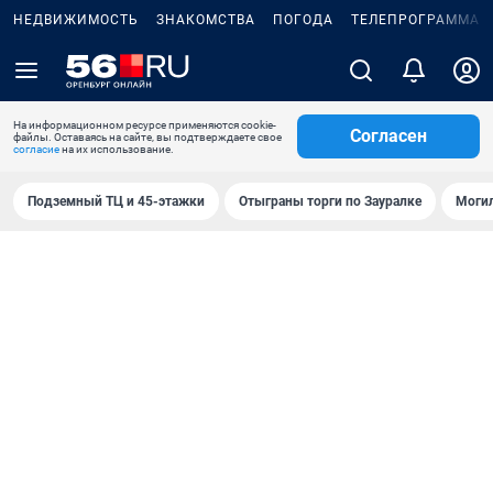
НЕДВИЖИМОСТЬ
ЗНАКОМСТВА
ПОГОДА
ТЕЛЕПРОГРАММА
На информационном ресурсе применяются cookie-
Согласен
файлы. Оставаясь на сайте, вы подтверждаете свое
согласие
на их использование.
Подземный ТЦ и 45-этажки
Отыграны торги по Зауралке
Могил