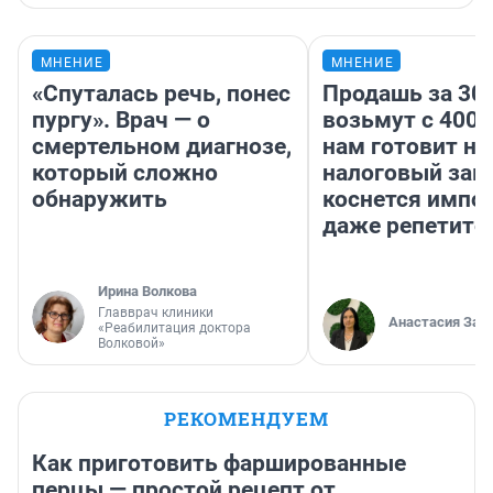
МНЕНИЕ
МНЕНИЕ
«Спуталась речь, понес
Продашь за 300
пургу». Врач — о
возьмут с 4000
смертельном диагнозе,
нам готовит н
который сложно
налоговый зако
обнаружить
коснется импор
даже репетито
Ирина Волкова
Главврач клиники
Анастасия Зав
«Реабилитация доктора
Волковой»
РЕКОМЕНДУЕМ
Как приготовить фаршированные
перцы — простой рецепт от