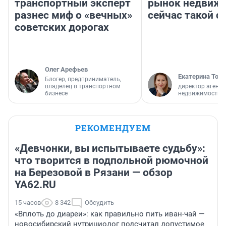
транспортный эксперт
рынок недвиж
разнес миф о «вечных»
сейчас такой 
советских дорогах
Олег Арефьев
Екатерина Торо
Блогер, предприниматель,
владелец в транспортном
директор агентс
бизнесе
недвижимости
РЕКОМЕНДУЕМ
«Девчонки, вы испытываете судьбу»:
что творится в подпольной рюмочной
на Березовой в Рязани — обзор
YA62.RU
15 часов
8 342
Обсудить
«Вплоть до диареи»: как правильно пить иван-чай —
новосибирский нутрициолог подсчитал допустимое