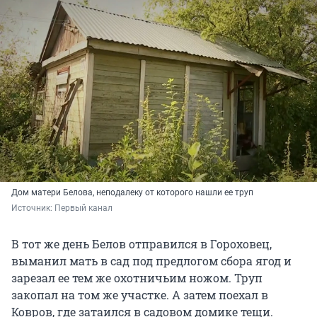
Дом матери Белова, неподалеку от которого нашли ее труп
Источник: 
Первый канал
В тот же день Белов отправился в Гороховец,
выманил мать в сад под предлогом сбора ягод и
зарезал ее тем же охотничьим ножом. Труп
закопал на том же участке. А затем поехал в
Ковров, где затаился в садовом домике тещи.