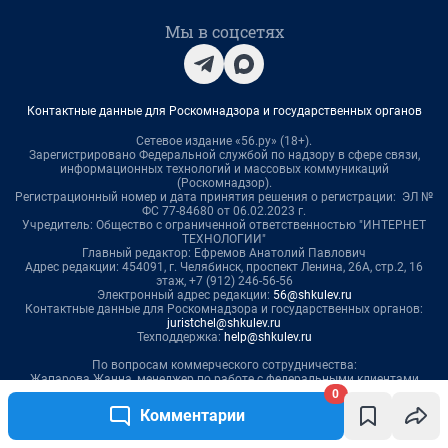
Мы в соцсетях
Контактные данные для Роскомнадзора и государственных органов
Сетевое издание «56.ру» (18+).
Зарегистрировано Федеральной службой по надзору в сфере связи,
информационных технологий и массовых коммуникаций
(Роскомнадзор).
Регистрационный номер и дата принятия решения о регистрации: ЭЛ №
ФС 77-84680 от 06.02.2023 г.
Учредитель: Общество с ограниченной ответственностью "ИНТЕРНЕТ
ТЕХНОЛОГИИ"
Главный редактор: Ефремов Анатолий Павлович
Адрес редакции: 454091, г. Челябинск, проспект Ленина, 26А, стр.2, 16
этаж, +7 (912) 246-56-56
Электронный адрес редакции:
56@shkulev.ru
Контактные данные для Роскомнадзора и государственных органов:
juristchel@shkulev.ru
Техподдержка:
help@shkulev.ru
По вопросам коммерческого сотрудничества:
Жапарова Жанна, менеджер по работе с федеральными клиентами
zhanna.zhaparova@shkulev.ru
, моб. + 7 982 640 34 32
0
Ревина Мария, директор по работе с федеральными клиентами
Комментарии
mariya.revina@shkulev.ru
, моб. +7 910 402 4056