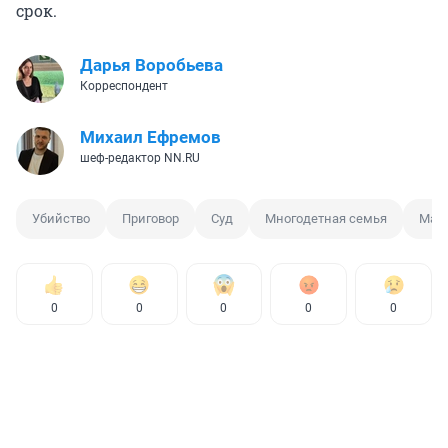
срок.
Дарья Воробьева
Корреспондент
Михаил Ефремов
шеф-редактор NN.RU
Убийство
Приговор
Суд
Многодетная семья
Масс
0
0
0
0
0