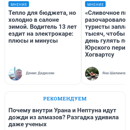
МНЕНИЕ
МНЕНИЕ
Тепло для бюджета, но
«Сливочное пи
холодно в салоне
разочаровало»
зимой. Водитель 13 лет
туристы запла
ездит на электрокаре:
тысяч, чтобы 
плюсы и минусы
день гулять по
Юрского перио
Хогвартсу
Денис Дедюхин
Яна Шаламова
РЕКОМЕНДУЕМ
Почему внутри Урана и Нептуна идут
дожди из алмазов? Разгадка удивила
даже ученых