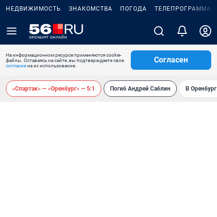
НЕДВИЖИМОСТЬ
ЗНАКОМСТВА
ПОГОДА
ТЕЛЕПРОГРАММА
На информационном ресурсе применяются cookie-
Согласен
файлы. Оставаясь на сайте, вы подтверждаете свое
согласие
на их использование.
«Спартак» — «Оренбург» — 5:1
Погиб Андрей Саблин
В Оренбург