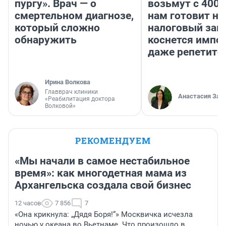
пургу». Врач — о
возьмут с 4000
смертельном диагнозе,
нам готовит н
который сложно
налоговый зако
обнаружить
коснется импор
даже репетито
Ирина Волкова
Главврач клиники
Анастасия Зав
«Реабилитация доктора
Волковой»
РЕКОМЕНДУЕМ
«Мы начали в самое нестабильное
время»: как многодетная мама из
Архангельска создала свой бизнес
12 часов
7 856
7
«Она крикнула: „Дядя Боря!“» Москвичка исчезла
ночью у океана во Вьетнаме. Что произошло в