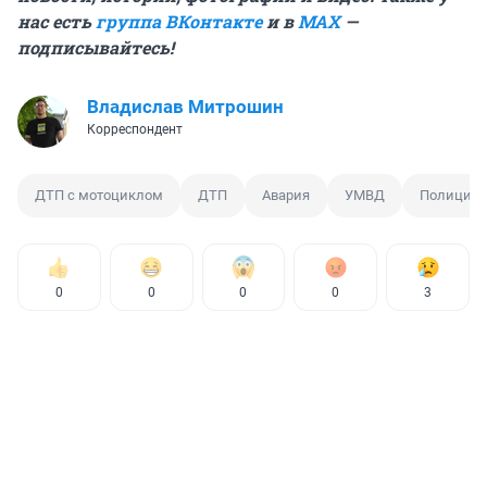
нас есть
группа ВКонтакте
и в
MAX
—
подписывайтесь!
Владислав Митрошин
Корреспондент
ДТП с мотоциклом
ДТП
Авария
УМВД
Полиция
0
0
0
0
3