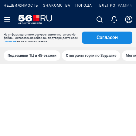
НЕДВИЖИМОСТЬ
ЗНАКОМСТВА
ПОГОДА
ТЕЛЕПРОГРАММА
На информационном ресурсе применяются cookie-
Согласен
файлы. Оставаясь на сайте, вы подтверждаете свое
согласие
на их использование.
Подземный ТЦ и 45-этажки
Отыграны торги по Зауралке
Могил