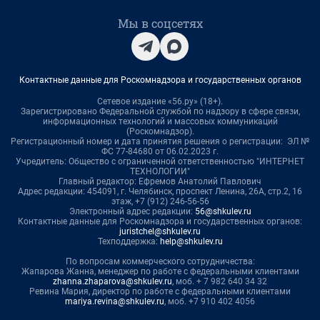
Мы в соцсетях
Контактные данные для Роскомнадзора и государственных органов
Сетевое издание «56.ру» (18+).
Зарегистрировано Федеральной службой по надзору в сфере связи,
информационных технологий и массовых коммуникаций
(Роскомнадзор).
Регистрационный номер и дата принятия решения о регистрации: ЭЛ №
ФС 77-84680 от 06.02.2023 г.
Учредитель: Общество с ограниченной ответственностью "ИНТЕРНЕТ
ТЕХНОЛОГИИ"
Главный редактор: Ефремов Анатолий Павлович
Адрес редакции: 454091, г. Челябинск, проспект Ленина, 26А, стр.2, 16
этаж, +7 (912) 246-56-56
Электронный адрес редакции:
56@shkulev.ru
Контактные данные для Роскомнадзора и государственных органов:
juristchel@shkulev.ru
Техподдержка:
help@shkulev.ru
По вопросам коммерческого сотрудничества:
Жапарова Жанна, менеджер по работе с федеральными клиентами
zhanna.zhaparova@shkulev.ru
, моб. + 7 982 640 34 32
Ревина Мария, директор по работе с федеральными клиентами
mariya.revina@shkulev.ru
, моб. +7 910 402 4056