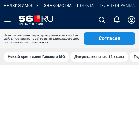
НЕДВИЖИМОСТЬ
ЗНАКОМСТВА
ПОГОДА
ТЕЛЕПРОГРАММА
На информационном ресурсе применяются cookie-
Согласен
файлы. Оставаясь на сайте, вы подтверждаете свое
согласие
на их использование.
Новый врип главы Гайского МО
Девушка выпала с 12 этажа
По