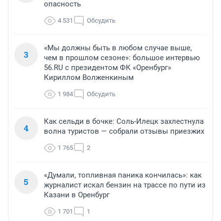
опасность
4 531
Обсудить
«Мы должны быть в любом случае выше,
3
чем в прошлом сезоне»: большое интервью
56.RU с президентом ФК «Оренбург»
Кириллом Волженкиным
1 984
Обсудить
Как сельди в бочке: Соль-Илецк захлестнула
4
волна туристов — собрали отзывы приезжих
1 765
2
«Думали, топливная паника кончилась»: как
5
журналист искал бензин на трассе по пути из
Казани в Оренбург
1 701
1