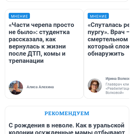
МНЕНИЕ
МНЕНИЕ
«Части черепа просто
«Спуталась реч
не было»: студентка
пургу». Врач — 
рассказала, как
смертельном д
вернулась к жизни
который слож
после ДТП, комы и
обнаружить
трепанации
Ирина Волкова
Главврач клини
Алиса Алехина
«Реабилитация 
Волковой»
РЕКОМЕНДУЕМ
С рождения в неволе. Как в уральской
колонии осужденные мамы отбывают