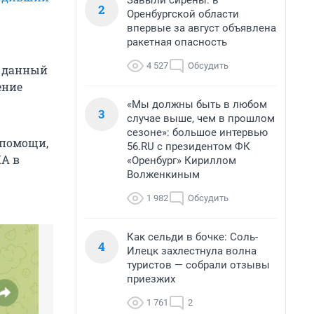
Завыли сирены: в
2
Оренбургской области
впервые за август объявлена
ракетная опасность
4 527
Обсудить
в данный
ение
«Мы должны быть в любом
3
случае выше, чем в прошлом
сезоне»: большое интервью
 помощи,
56.RU с президентом ФК
ЛА в
«Оренбург» Кириллом
Волженкиным
1 982
Обсудить
Как сельди в бочке: Соль-
4
Илецк захлестнула волна
туристов — собрали отзывы
приезжих
1 761
2