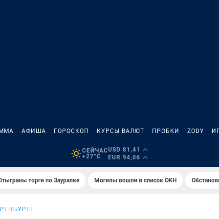
АММА
АФИША
ГОРОСКОП
КУРСЫ ВАЛЮТ
ПРОБКИ
ZODY
И
USD 81,41
СЕЙЧАС
+27°C
EUR 94,06
Отыграны торги по Зауралке
Могилы вошли в список ОКН
Обстанов
ОРЕНБУРГЕ