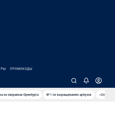
ГРЫ
ПРОМОКОДЫ
ка на заправках Оренбурга
№ 1 по выращиванию арбузов
«Спартак»