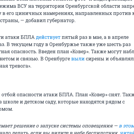
ежима ВСУ на территории Оренбургской области запр
у в его циничных намерениях, направленных против 
страны, — добавил губернатор.
ти атаки БПЛА
действует
пятый раз в мае, а в апреле
аз. В текущем году в Оренбуржье также уже шесть раз
тная опасность. Введен план «Ковер». Также могут на
рнетом и связью. В Оренбурге
выли
сирены и объявлял
ая тревога».
н отбой опасности атаки БПЛА. План «Ковер» снят. Так
в школе и детском саду, которые находятся рядом с
омом.
имает решение о запуске системы оповещения —
в это
 надо делать, если вы видите в небе беспилотник,
читай