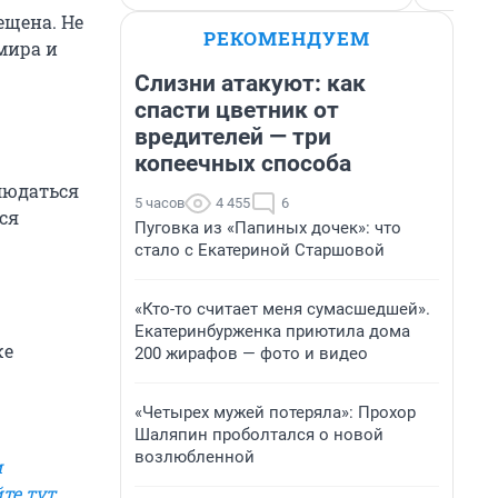
ещена. Не
РЕКОМЕНДУЕМ
мира и
Слизни атакуют: как
спасти цветник от
вредителей — три
копеечных способа
блюдаться
5 часов
4 455
6
ся
Пуговка из «Папиных дочек»: что
стало с Екатериной Старшовой
«Кто-то считает меня сумасшедшей».
Екатеринбурженка приютила дома
же
200 жирафов — фото и видео
«Четырех мужей потеряла»: Прохор
Шаляпин проболтался о новой
возлюбленной
м
те тут.