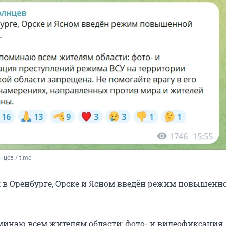
нцев / t.me
е: в Оренбурге, Орске и Ясном введён режим повышенн
минаю всем жителям области: фото- и видеофиксация