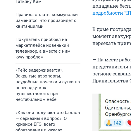
Татьяну Ким
попадание бесп
подробности Ч
Правила оплаты коммуналки
изменятся: что произойдет с
квитанциями
В доме пострад
момент эвакуир
Покупатель приобрел на
переехать приня
маркетплейсе новенький
телевизор, а вместе с ним —
кучу проблем
— На месте раб
представители г
«Рейс задерживается».
регионе сохран
Закрытые аэропорты,
Правительства 
неудобные ночевки и сутки на
пересадку: как
путешествовать при
нестабильном небе
«Как они получают сто баллов
— серьезный вопрос». О
кризисе ЕГЭ, всего
образования и ужасах