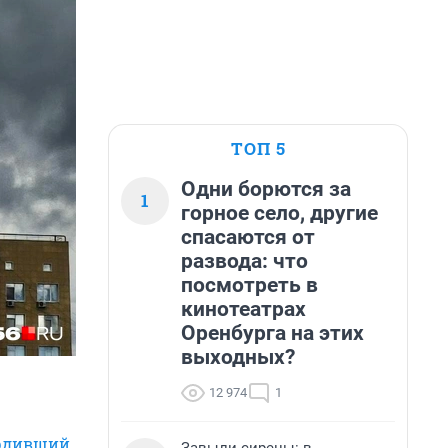
ТОП 5
Одни борются за
1
горное село, другие
спасаются от
развода: что
посмотреть в
кинотеатрах
Оренбурга на этих
выходных?
12 974
1
рдивший