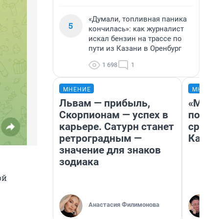
«Думали, топливная паника
5
кончилась»: как журналист
искал бензин на трассе по
пути из Казани в Оренбург
1 698
1
МНЕНИЕ
МНЕНИ
Львам — прибыль,
«Маши
Скорпионам — успех в
полет
карьере. Сатурн станет
сравн
ретроградным —
Казах
значение для знаков
зодиака
ой
Анастасия Филимонова