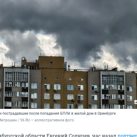
 ли пострадавшие после попадания БПЛА в жилой дом в Оренбурге
Митрошин / 56.RU — иллюстративное фото
нбургской области Евгений Солнцев, час назад
подтве