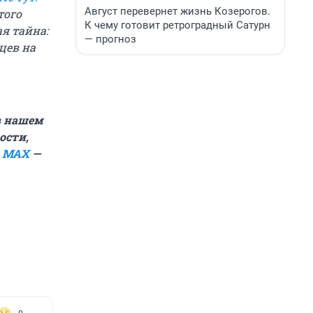
Август перевернет жизнь Козерогов.
того
К чему готовит ретроградный Сатурн
я тайна:
— прогноз
цев на
в нашем
ости,
в
MAX
—