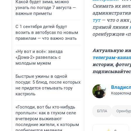
Какой будет зима, можно
Снимать их нел
узнать по погоде 7 августа —
административк
важные приметы
тут
— что о них
прямой линии
С 1 сентября детей будут
возить в автобусах по новым
оренбуржцев «п
правилам — что важно знать
Актуальную ин
«Ну вот и всё»: звезда
телеграм-канал
«Дома-2» развелась с
молодым мужем
истории, фотог
подписывайтес
Быстрые ужины в одной
посуде: 5 блюд, после которых
Владис
не придется отмывать гору
кастрюль
Корреспонд
«Господи, вот бы кто-нибудь
БПЛА
Оренбур
проплыл»: как в глухом селе
вчетвером выживают
последние жители, к которым
подбираются медведи