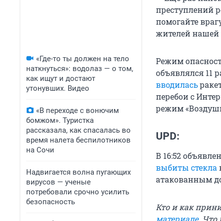
преступлений р
помогайте враг
жителей нашей 
«Где-то ты должен на тело
Режим опаснос
наткнуться»: водолаз — о том,
объявлялся 11 р
как ищут и достают
вводилась
раке
утонувших. Видео
перебои с Инте
режим «Воздушн
«В переходе с вонючим
бомжом». Туристка
рассказала, как спасалась во
UPD:
время налета беспилотников
на Сочи
В 16:52 объявле
выбиты стекла
Надвигается волна пугающих
атакованным д
вирусов — ученые
потребовали срочно усилить
безопасность
Кто и как прин
материале
. Что