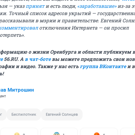
ьзя — указ
принят
и есть люди,
«заработавшие»
из-за э
и. Точный список адресов укрытий — государственна
 рассказывали в мэрии и правительстве. Евгений Солн
комментировал
отключения Интернета — он просил
отерпеть».
формацию о жизни Оренбурга и области публикуем 
е
56.RU. А
в чат-боте
вы можете предложить свои нов
рафии и видео. Также у нас есть
группа ВКонтакте
и 
ь!
лав Митрошин
ент
г
Беспилотник
Евгений Солнцев