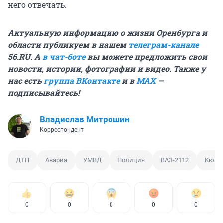
него отвечать.
Актуальную информацию о жизни Оренбурга и
области публикуем в нашем
телеграм-канале
56.RU. А
в чат-боте
вы можете предложить свои
новости, истории, фотографии и видео. Также у
нас есть
группа ВКонтакте
и в
MAX
—
подписывайтесь!
Владислав Митрошин
Корреспондент
ДТП
Авария
УМВД
Полиция
ВАЗ-2112
Кюве
0
0
0
0
0