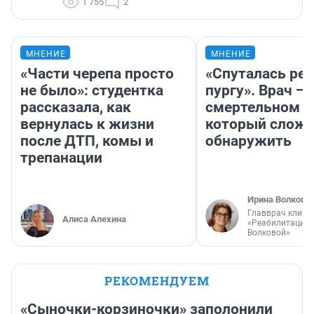
1 755
2
МНЕНИЕ
МНЕНИЕ
«Части черепа просто
«Спуталась реч
не было»: студентка
пургу». Врач — 
рассказала, как
смертельном д
вернулась к жизни
который слож
после ДТП, комы и
обнаружить
трепанации
Ирина Волкова
Главврач клини
Алиса Алехина
«Реабилитация 
Волковой»
РЕКОМЕНДУЕМ
«Сыночки-корзиночки» заполонили