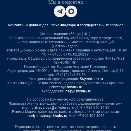
Мы в соцсетях
Контактные данные для Роскомнадзора и государственных органов
Сетевое издание «56.ру» (18+).
Зарегистрировано Федеральной службой по надзору в сфере связи,
информационных технологий и массовых коммуникаций
(Роскомнадзор).
Регистрационный номер и дата принятия решения о регистрации: ЭЛ №
ФС 77-84680 от 06.02.2023 г.
Учредитель: Общество с ограниченной ответственностью "ИНТЕРНЕТ
ТЕХНОЛОГИИ"
Главный редактор: Ефремов Анатолий Павлович
Адрес редакции: 454091, г. Челябинск, проспект Ленина, 26А, стр.2, 16
этаж, +7 (912) 246-56-56
Электронный адрес редакции:
56@shkulev.ru
Контактные данные для Роскомнадзора и государственных органов:
juristchel@shkulev.ru
Техподдержка:
help@shkulev.ru
По вопросам коммерческого сотрудничества:
Жапарова Жанна, менеджер по работе с федеральными клиентами
zhanna.zhaparova@shkulev.ru
, моб. + 7 982 640 34 32
Ревина Мария, директор по работе с федеральными клиентами
mariya.revina@shkulev.ru
, моб. +7 910 402 4056
Редакция сайта не несет ответственности за достоверность