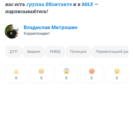
нас есть
группа ВКонтакте
и в
MAX
—
подписывайтесь!
Владислав Митрошин
Корреспондент
ДТП
Авария
УМВД
Полиция
Переволоцкий райо
0
0
0
0
0