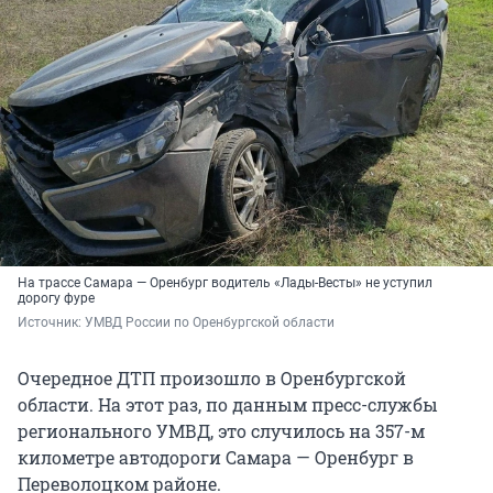
На трассе Самара — Оренбург водитель «Лады-Весты» не уступил
дорогу фуре
Источник: 
УМВД России по Оренбургской области
Очередное ДТП произошло в Оренбургской
области. На этот раз, по данным пресс-службы
регионального УМВД, это случилось на 357-м
километре автодороги Самара — Оренбург в
Переволоцком районе.