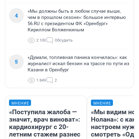
«Мы должны быть в любом случае выше,
4
чем в прошлом сезоне»: большое интервью
56.RU с президентом ФК «Оренбург»
Кириллом Волженкиным
2 100
Обсудить
«Думали, топливная паника кончилась»: как
5
журналист искал бензин на трассе по пути из
Казани в Оренбург
1 849
2
МНЕНИЕ
МНЕНИЕ
«Поступила жалоба —
«Мы видим нов
значит, врач виноват»:
Нолана»: с как
кардиохирург с 20-
настроем нужн
летним стажем разнес
смотреть «Оди