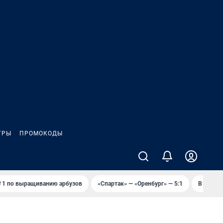
ГРЫ
ПРОМОКОДЫ
 1 по выращиванию арбузов
«Спартак» — «Оренбург» — 5:1
В Оренб