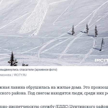
 выдвинулись спасатели (архивное фото)
монова / IRCITY.RU 
ежная лавина обрушилась на жилые дома. Это произош
кого района. Под снегом находятся люди, среди них р
рно-диспетчерскую службу (ЕДДС) Цунтинского райо