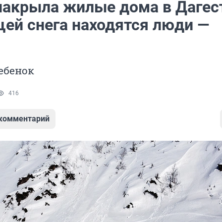
накрыла жилые дома в Дагес
щей снега находятся люди —
ебенок
416
 комментарий