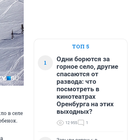
ТОП 5
Одни борются за
1
горное село, другие
спасаются от
развода: что
посмотреть в
кинотеатрах
Оренбурга на этих
выходных?
ло в селе
ебенок.
12 955
1
на