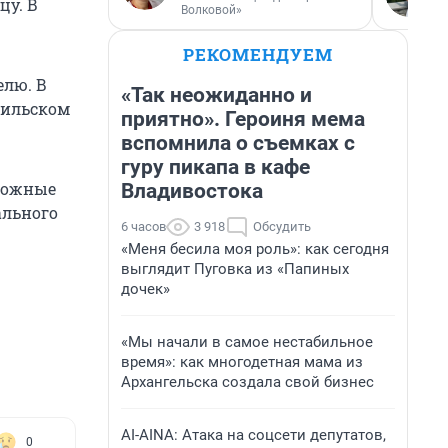
цу. В
Волковой»
РЕКОМЕНДУЕМ
елю. В
«Так неожиданно и
мильском
приятно». Героиня мема
вспомнила о съемках с
гуру пикапа в кафе
сложные
Владивостока
ального
6 часов
3 918
Обсудить
«Меня бесила моя роль»: как сегодня
выглядит Пуговка из «Папиных
дочек»
«Мы начали в самое нестабильное
время»: как многодетная мама из
Архангельска создала свой бизнес
AI-AINA: Атака на соцсети депутатов,
0