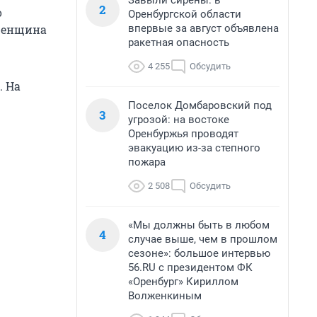
Завыли сирены: в
2
о
Оренбургской области
впервые за август объявлена
 женщина
ракетная опасность
4 255
Обсудить
. На
Поселок Домбаровский под
3
угрозой: на востоке
Оренбуржья проводят
эвакуацию из-за степного
пожара
2 508
Обсудить
«Мы должны быть в любом
4
случае выше, чем в прошлом
сезоне»: большое интервью
56.RU с президентом ФК
«Оренбург» Кириллом
Волженкиным