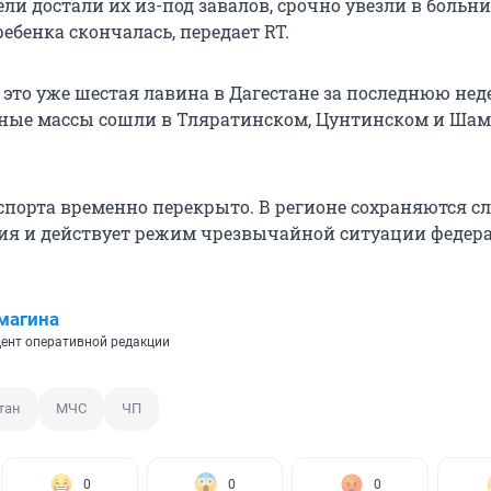
тели достали их из-под завалов, срочно увезли в больни
ебенка скончалась, передает RT.
 это уже шестая лавина в Дагестане за последнюю нед
ные массы сошли в Тляратинском, Цунтинском и Ша
порта временно перекрыто. В регионе сохраняются 
ия и действует режим чрезвычайной ситуации федер
магина
ент оперативной редакции
тан
МЧС
ЧП
0
0
0