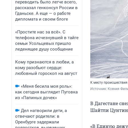
переводить было легче всего,
рассказал генконсул России в
Гданьске. А еще — о работе
дипломата и своем блоге
«Простите нас за всё». С
телефона исчезнувшей в тайге
семьи Усольцевых пришло
леденящее душу сообщение
Кому признаются в любви, а
кому разобьют сердце:
любовный гороскоп на август
К месту происшествия
«Меня бесила моя роль»:
Источник: 
Ксения Фили
как сегодня выглядит Пуговка
из «Папиных дочек»
В Дагестане сн
Шайтли Цунтинс
Дел натворили дети, а
отвечают родители: в
Оренбурге задержали
«В Единую дежу
подростков, вырвавших