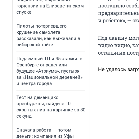
поступило сооб
гортензии на Елизаветинском
спуске
предварительны
и ребенок», — с
Пилоты потерпевшего
крушение самолета
Под лавину могл
рассказали, как выживали в
сибирской тайге
видео видно, к
остальных пост
Подземный ТЦ и 45-этажки: в
Оренбурге определили
Не удалось загр
будущее «Атриума», пустыря
за «Национальной деревней»
и центра города
Тест на деменцию:
оренбуржцы, найдите 10
скрытых лиц на картинке за 30
секунд
Сначала работа — потом
деньги: компания из Уфы