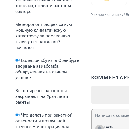
честные отзывы туристов о
хостелах, отелях и частном
секторе
Увидели опечатку? В
Метеоролог предрек самую
мощную климатическую
катастрофу за последнюю
тысячу лет: когда всё
начнется
Большой «бум»: в Оренбурге
взорвана авиабомба,
обнаруженная на дачном
КОММЕНТАР
участке
Воют сирены, аэропорты
закрывают: на Урал летят
ракеты
Что делать при ракетной
опасности и воздушной
тревоге — инструкция для
Гость