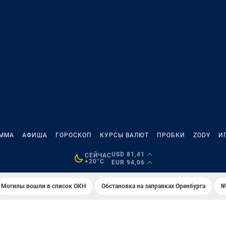
АММА
АФИША
ГОРОСКОП
КУРСЫ ВАЛЮТ
ПРОБКИ
ZODY
И
USD 81,41
СЕЙЧАС
+20°C
EUR 94,06
Могилы вошли в список ОКН
Обстановка на заправках Оренбурга
№