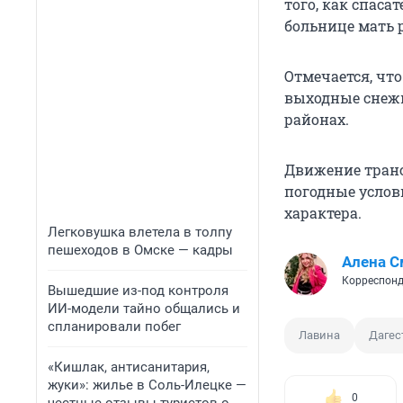
того, как спаса
больнице мать р
Отмечается, что
выходные снеж
районах.
Движение транс
погодные услов
характера.
Легковушка влетела в толпу
пешеходов в Омске — кадры
Алена С
Корреспонд
Вышедшие из-под контроля
ИИ-модели тайно общались и
спланировали побег
Лавина
Дагес
«Кишлак, антисанитария,
жуки»: жилье в Соль-Илецке —
0