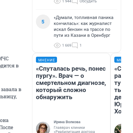
1 944
Обсудить
«Думали, топливная паника
5
кончилась»: как журналист
искал бензин на трассе по
пути из Казани в Оренбург
1 669
1
 МЧС
МНЕНИЕ
МНЕНИ
одится в
«Спуталась речь, понес
«Слив
пургу». Врач — о
разоч
смертельном диагнозе,
турис
завала в
который сложно
тысяч
льницу,
обнаружить
день 
Юрско
Хогва
 она
Ирина Волкова
 После
Главврач клиники
«Реабилитация доктора