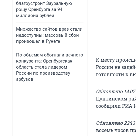
благоустроит Зауральную
рощу Оренбурга за 94
миллиона рублей
Множество сайтов враз стали
недоступны: массовый сбой
произошел в Рунете
По объемам обогнали вечного
К месту происш
конкурента: Оренбургская
России не заде
область стала лидером
России по производству
готовности к вы
арбузов
Обновлено 14:07 
Цунтинском рай
сообщили РИА Н
Обновлено 22:13 
восемь часов пр