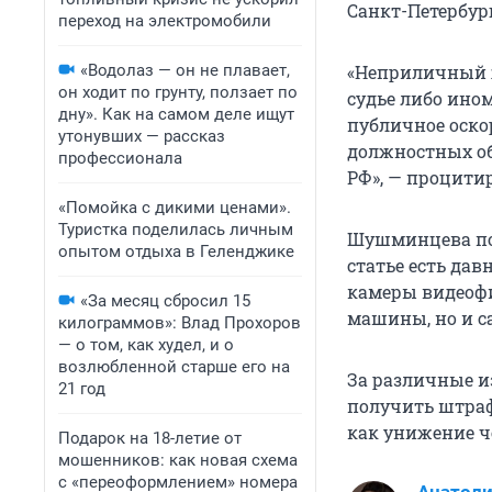
Санкт-Петербур
переход на электромобили
«Водолаз — он не плавает,
«Неприличный ж
он ходит по грунту, ползает по
судье либо ино
дну». Как на самом деле ищут
публичное оско
утонувших — рассказ
должностных обя
профессионала
РФ», — процитир
«Помойка с дикими ценами».
Туристка поделилась личным
Шушминцева поя
опытом отдыха в Геленджике
статье есть да
камеры видеофи
«За месяц сбросил 15
машины, но и с
килограммов»: Влад Прохоров
— о том, как худел, и о
возлюбленной старше его на
За различные и
21 год
получить штраф
как унижение че
Подарок на 18-летие от
мошенников: как новая схема
с «переоформлением» номера