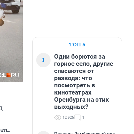
ТОП 5
Одни борются за
1
горное село, другие
спасаются от
развода: что
посмотреть в
кинотеатрах
Оренбурга на этих
выходных?
Д,
12 926
1
латы