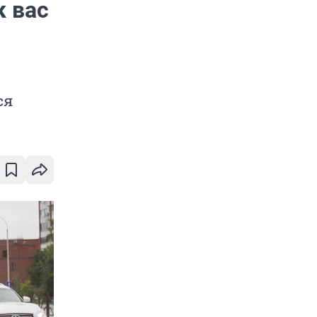
к вас
ся