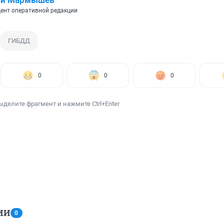
ий Мармышев
ент оперативной редакции
ГИБДД
0
0
0
ыделите фрагмент и нажмите Ctrl+Enter
ИИ
0