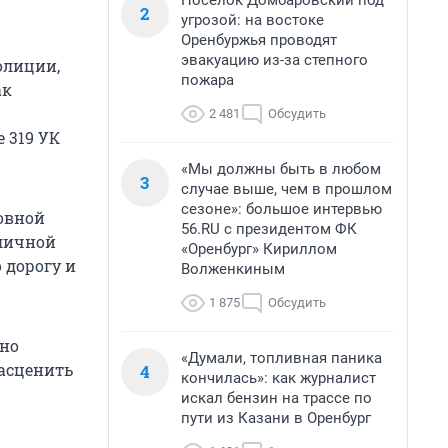
Поселок Домбаровский под
2
угрозой: на востоке
Оренбуржья проводят
эвакуацию из-за степного
олиции,
пожара
ак
2 481
Обсудить
 319 УК
«Мы должны быть в любом
3
случае выше, чем в прошлом
сезоне»: большое интервью
овной
56.RU с президентом ФК
уличной
«Оренбург» Кириллом
 дорогу и
Волженкиным
1 875
Обсудить
жно
«Думали, топливная паника
расценить
4
кончилась»: как журналист
искал бензин на трассе по
пути из Казани в Оренбург