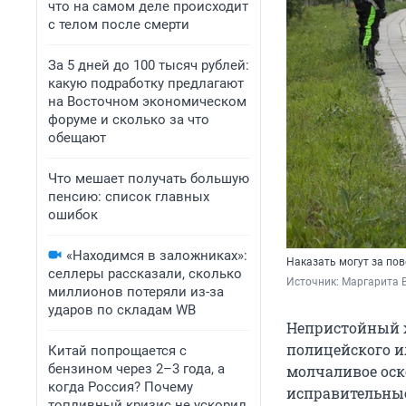
что на самом деле происходит
с телом после смерти
За 5 дней до 100 тысяч рублей:
какую подработку предлагают
на Восточном экономическом
форуме и сколько за что
обещают
Что мешает получать большую
пенсию: список главных
ошибок
«Находимся в заложниках»:
Наказать могут за по
селлеры рассказали, сколько
Источник: 
Маргарита В
миллионов потеряли из-за
ударов по складам WB
Непристойный ж
полицейского и
Китай попрощается с
бензином через 2–3 года, а
молчаливое оск
когда Россия? Почему
исправительные
топливный кризис не ускорил