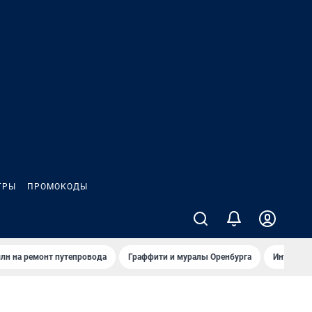
ГРЫ
ПРОМОКОДЫ
лн на ремонт путепровода
Граффити и муралы Оренбурга
Интервью