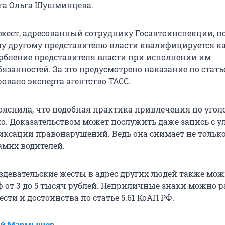
га Ольга Шушминцева.
ест, адресованный сотруднику Госавтоинспекции, п
му другому представителю власти квалифицируется к
рбление представителя власти при исполнении им
занностей. За это предусмотрено наказание по статье
овало эксперта агентство ТАСС.
снила, что подобная практика привлечения по угол
вно. Доказательством может послужить даже запись с 
ксации правонарушений. Ведь она снимает не только
амих водителей.
здевательские жесты в адрес других людей также мо
 от 3 до 5 тысяч рублей. Неприличные знаки можно 
сти и достоинства по статье 5.61 КоАП РФ.