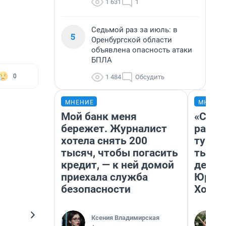
1 631
1
Седьмой раз за июль: в
5
Оренбургской области
объявлена опасность атаки
БПЛА
0
1 484
Обсудить
МНЕНИЕ
МНЕНИ
Мой банк меня
«Слив
бережет. Журналист
разоч
хотела снять 200
турис
тысяч, чтобы погасить
тысяч
кредит, — к ней домой
день 
приехала служба
Юрско
безопасности
Хогва
Ксения Владимирская