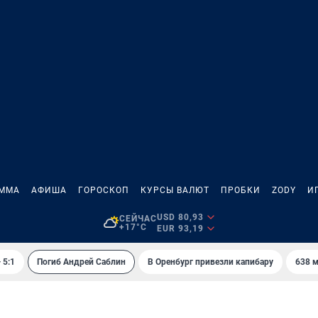
АММА
АФИША
ГОРОСКОП
КУРСЫ ВАЛЮТ
ПРОБКИ
ZODY
И
USD 80,93
СЕЙЧАС
+17°C
EUR 93,19
 5:1
Погиб Андрей Саблин
В Оренбург привезли капибару
638 м