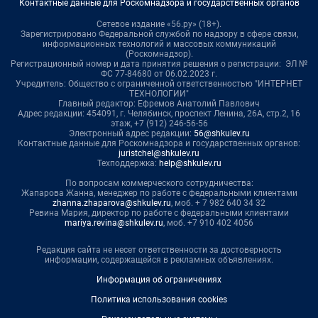
Контактные данные для Роскомнадзора и государственных органов
Сетевое издание «56.ру» (18+).
Зарегистрировано Федеральной службой по надзору в сфере связи,
информационных технологий и массовых коммуникаций
(Роскомнадзор).
Регистрационный номер и дата принятия решения о регистрации: ЭЛ №
ФС 77-84680 от 06.02.2023 г.
Учредитель: Общество с ограниченной ответственностью "ИНТЕРНЕТ
ТЕХНОЛОГИИ"
Главный редактор: Ефремов Анатолий Павлович
Адрес редакции: 454091, г. Челябинск, проспект Ленина, 26А, стр.2, 16
этаж, +7 (912) 246-56-56
Электронный адрес редакции:
56@shkulev.ru
Контактные данные для Роскомнадзора и государственных органов:
juristchel@shkulev.ru
Техподдержка:
help@shkulev.ru
По вопросам коммерческого сотрудничества:
Жапарова Жанна, менеджер по работе с федеральными клиентами
zhanna.zhaparova@shkulev.ru
, моб. + 7 982 640 34 32
Ревина Мария, директор по работе с федеральными клиентами
mariya.revina@shkulev.ru
, моб. +7 910 402 4056
Редакция сайта не несет ответственности за достоверность
информации, содержащейся в рекламных объявлениях.
Информация об ограничениях
Политика использования cookies