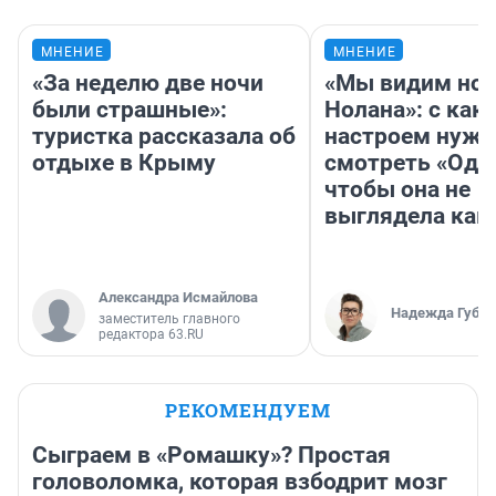
МНЕНИЕ
МНЕНИЕ
«За неделю две ночи
«Мы видим нов
были страшные»:
Нолана»: с как
туристка рассказала об
настроем нужн
отдыхе в Крыму
смотреть «Оди
чтобы она не
выглядела как
Александра Исмайлова
Надежда Губар
заместитель главного
редактора 63.RU
РЕКОМЕНДУЕМ
Сыграем в «Ромашку»? Простая
головоломка, которая взбодрит мозг