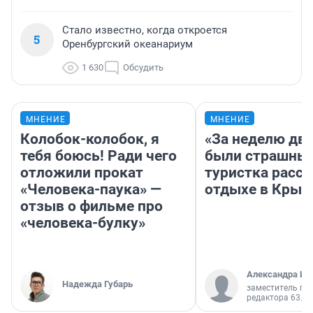
Стало известно, когда откроется
5
Оренбургский океанариум
1 630
Обсудить
МНЕНИЕ
МНЕНИЕ
Колобок-колобок, я
«За неделю две
тебя боюсь! Ради чего
были страшные
отложили прокат
туристка расск
«Человека-паука» —
отдыхе в Крым
отзыв о фильме про
«человека-булку»
Александра Ис
Надежда Губарь
заместитель гл
редактора 63.RU