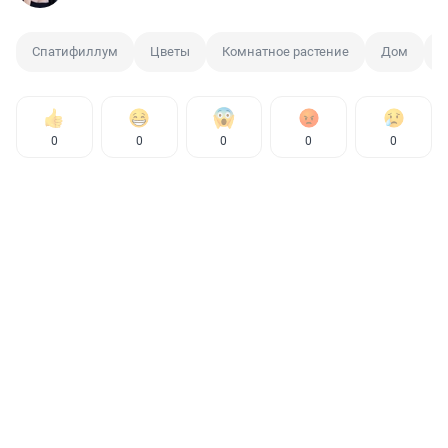
Спатифиллум
Цветы
Комнатное растение
Дом
И
0
0
0
0
0