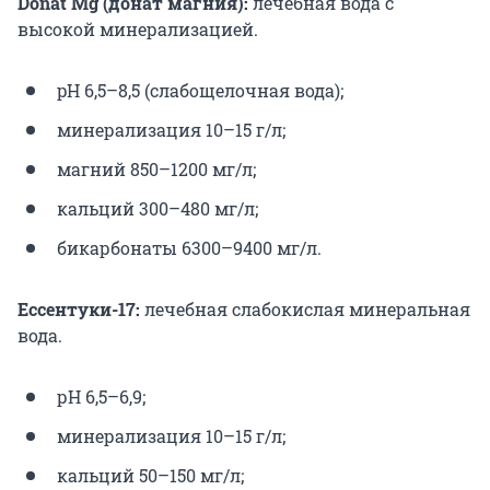
Donat Mg (донат магния):
лечебная вода с
высокой минерализацией.
pH 6,5–8,5 (слабощелочная вода);
минерализация 10–15 г/л;
магний 850–1200 мг/л;
кальций 300–480 мг/л;
бикарбонаты 6300–9400 мг/л.
Ессентуки-17:
лечебная слабокислая минеральная
вода.
рН 6,5–6,9;
минерализация 10–15 г/л;
кальций 50–150 мг/л;