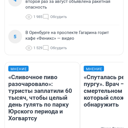
второй раз за август объявлена ракетная
опасность
1 985
Обсудить
В Оренбурге на проспекте Гагарина горит
5
кафе «Феникс» — видео
1 529
Обсудить
МНЕНИЕ
МНЕНИЕ
«Сливочное пиво
«Спуталась реч
разочаровало»:
пургу». Врач — 
туристы заплатили 60
смертельном д
тысяч, чтобы целый
который слож
день гулять по парку
обнаружить
Юрского периода и
Хогвартсу