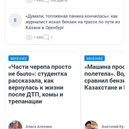
1 895
Обсудить
«Думали, топливная паника кончилась»: как
5
журналист искал бензин на трассе по пути из
Казани в Оренбург
1 644
1
МНЕНИЕ
МНЕНИЕ
«Части черепа просто
«Машина прост
не было»: студентка
полетела». Вод
рассказала, как
сравнил бензин
вернулась к жизни
Казахстане и Р
после ДТП, комы и
трепанации
Алиса Алехина
Анатолий Кузн