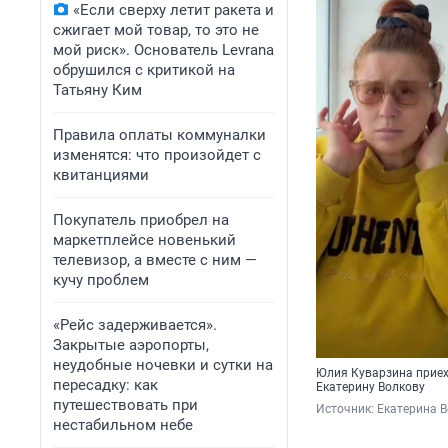
«Если сверху летит ракета и
сжигает мой товар, то это не
мой риск». Основатель Levrana
обрушился с критикой на
Татьяну Ким
Правила оплаты коммуналки
изменятся: что произойдет с
квитанциями
Покупатель приобрел на
маркетплейсе новенький
телевизор, а вместе с ним —
кучу проблем
«Рейс задерживается».
Закрытые аэропорты,
неудобные ночевки и сутки на
Юлия Куварзина приех
пересадку: как
Екатерину Волкову
путешествовать при
Источник: 
Екатерина В
нестабильном небе