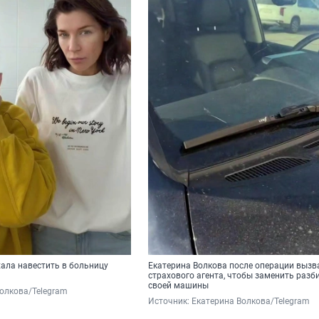
ала навестить в больницу
Екатерина Волкова после операции вызв
страхового агента, чтобы заменить разби
своей машины
олкова/Telegram
Источник: 
Екатерина Волкова/Telegram