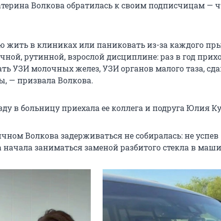
катерина Волкова обратилась к своим подписчицам — 
ю жить в клиниках или паниковать из-за каждого пр
чной, рутинной, взрослой дисциплине: раз в год прих
ать УЗИ молочных желез, УЗИ органов малого таза, сд
ы, — призвала Волкова.
зду в больницу приехала ее коллега и подруга Юлия К
ичном Волкова задерживаться не собиралась: не успев
а начала заниматься заменой разбитого стекла в маши