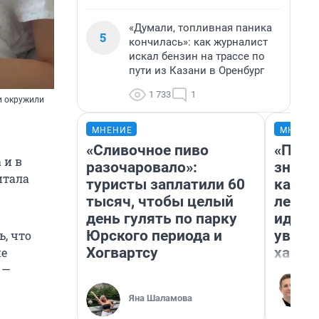
«Думали, топливная паника
5
кончилась»: как журналист
искал бензин на трассе по
пути из Казани в Оренбург
1 733
1
и окружили
МНЕНИЕ
МНЕНИ
«Сливочное пиво
«Пост
 и в
разочаровало»:
значит
итала
туристы заплатили 60
карди
тысяч, чтобы целый
летни
день гулять по парку
идею 
Юрского периода и
уволь
ь, что
Хогвартсу
хамст
не
 —
Яна Шаламова