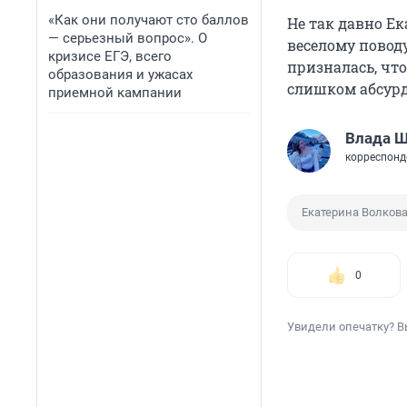
«Как они получают сто баллов
Не так давно Е
— серьезный вопрос». О
веселому поводу
кризисе ЕГЭ, всего
призналась, чт
образования и ужасах
слишком абсурд
приемной кампании
Влада 
корреспонд
Екатерина Волков
0
Увидели опечатку? В