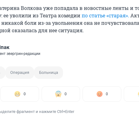
катерина Волкова уже попадала в новостные ленты и т
: ее уволили из Театра комедии
по статье «старая».
Акт
о никакой боли из-за увольнения она не почувствовал
ной оказалась для нее ситуация.
Шпак
ент эвергрин-редакции
а
Операция
Больница
0
0
0
ыделите фрагмент и нажмите Ctrl+Enter