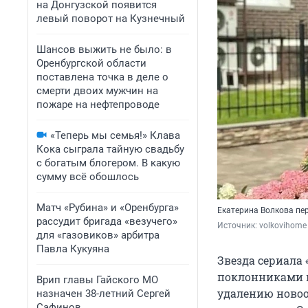
на Донгузской появится
левый поворот на Кузнечный
Шансов выжить не было: в
Оренбургской области
поставлена точка в деле о
смерти двоих мужчин на
пожаре на нефтепроводе
«Теперь мы семья!» Клава
Кока сыграла тайную свадьбу
с богатым блогером. В какую
сумму всё обошлось
Матч «Рубина» и «Оренбурга»
Екатерина Волкова пе
рассудит бригада «везучего»
Источник: 
volkovihome
для «газовиков» арбитра
Павла Кукуяна
Звезда сериала 
поклонниками и
Врип главы Гайского МО
удалению новоо
назначен 38-летний Сергей
Сафинов