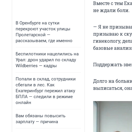
Вместе с тем Е
не ждали боли.
В Оренбурге на сутки
— Я не призыва
перекроют участок улицы
призываю к ску
Пролетарской —
гинекологу, дел
рассказываем, где именно
базовые анализ
Беспилотники нацелились на
Урал: дрон ударил по складу
Поддержать зве
Wildberries — кадры
Попали в склад, сотрудники
Долго на больн
сбегали в лес. Как
выписаться, он
Екатеринбург пережил атаку
БПЛА — следили в режиме
онлайн
Вам обязаны повысить
зарплату — причина