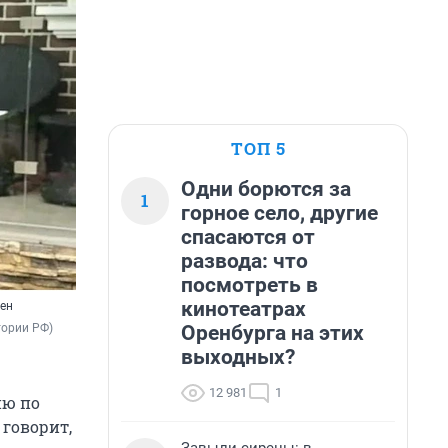
ТОП 5
Одни борются за
1
горное село, другие
спасаются от
развода: что
посмотреть в
кинотеатрах
щен
Оренбурга на этих
тории РФ)
выходных?
12 981
1
ию по
 говорит,