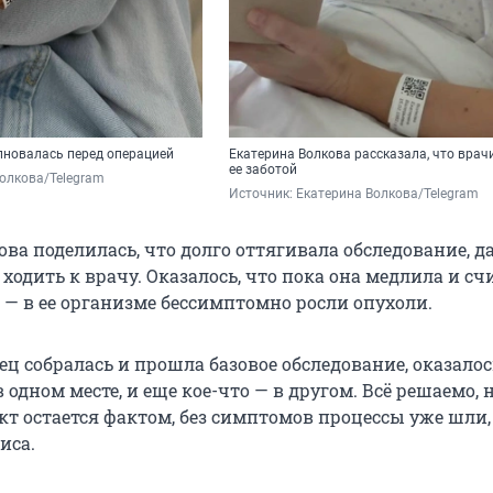
лновалась перед операцией
Екатерина Волкова рассказала, что врач
ее заботой
олкова/Telegram
Источник: 
Екатерина Волкова/Telegram
ва поделилась, что долго оттягивала обследование, да
ходить к врачу. Оказалось, что пока она медлила и сч
 — в ее организме бессимптомно росли опухоли.
ец собралась и прошла базовое обследование, оказалос
 одном месте, и еще кое-что — в другом. Всё решаемо, 
кт остается фактом, без симптомов процессы уже шли,
иса.