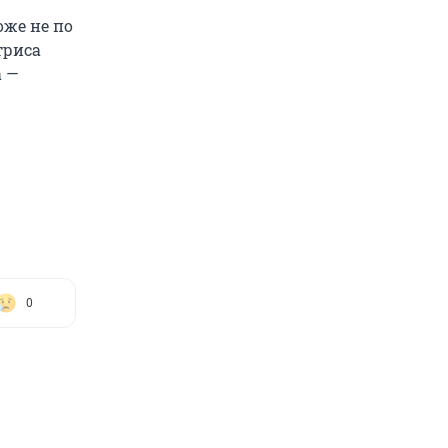
оже не по
риса
а —
0