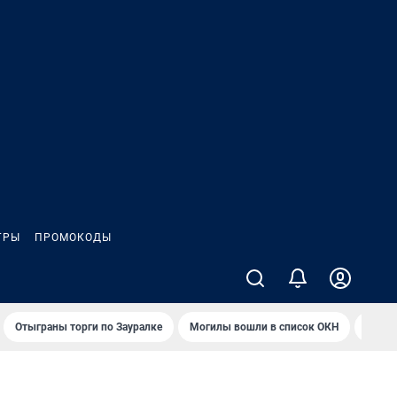
ГРЫ
ПРОМОКОДЫ
Отыграны торги по Зауралке
Могилы вошли в список ОКН
Обста