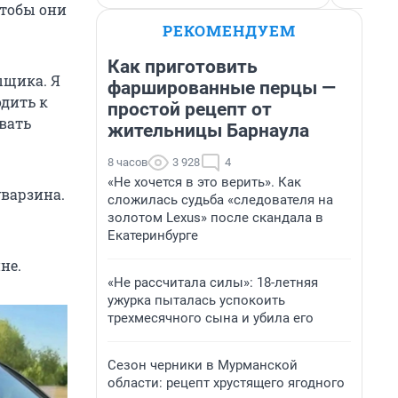
чтобы они
РЕКОМЕНДУЕМ
Как приготовить
ыщика. Я
фаршированные перцы —
одить к
простой рецепт от
авать
жительницы Барнаула
8 часов
3 928
4
«Не хочется в это верить». Как
уварзина.
сложилась судьба «следователя на
золотом Lexus» после скандала в
Екатеринбурге
не.
«Не рассчитала силы»: 18-летняя
ужурка пыталась успокоить
трехмесячного сына и убила его
Сезон черники в Мурманской
области: рецепт хрустящего ягодного