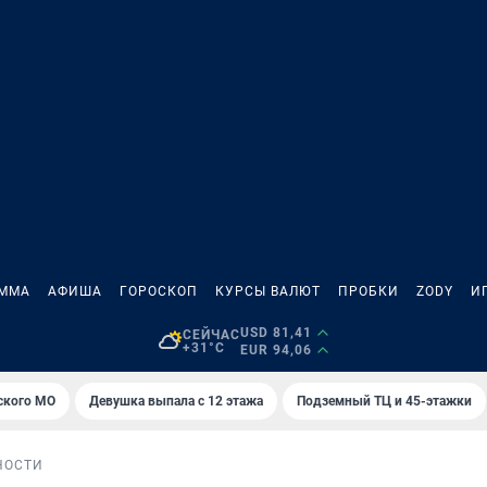
АММА
АФИША
ГОРОСКОП
КУРСЫ ВАЛЮТ
ПРОБКИ
ZODY
И
USD 81,41
СЕЙЧАС
+31°C
EUR 94,06
ского МО
Девушка выпала с 12 этажа
Подземный ТЦ и 45-этажки
НОСТИ