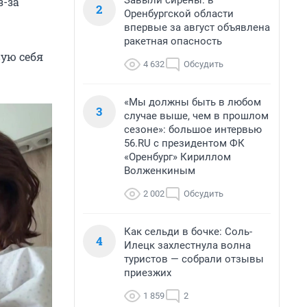
Завыли сирены: в
з-за
2
Оренбургской области
впервые за август объявлена
ракетная опасность
вую себя
4 632
Обсудить
«Мы должны быть в любом
3
случае выше, чем в прошлом
сезоне»: большое интервью
56.RU с президентом ФК
«Оренбург» Кириллом
Волженкиным
2 002
Обсудить
Как сельди в бочке: Соль-
4
Илецк захлестнула волна
туристов — собрали отзывы
приезжих
1 859
2