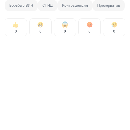
Борьба с ВИЧ
СПИД
Контрацепция
Презерватив
0
0
0
0
0