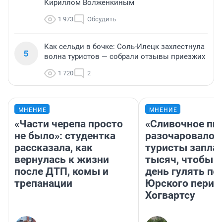
Кириллом Волженкиным
1 973
Обсудить
Как сельди в бочке: Соль-Илецк захлестнула
5
волна туристов — собрали отзывы приезжих
1 720
2
МНЕНИЕ
МНЕНИЕ
«Части черепа просто
«Сливочное пи
не было»: студентка
разочаровало»
рассказала, как
туристы запла
вернулась к жизни
тысяч, чтобы 
после ДТП, комы и
день гулять по
трепанации
Юрского перио
Хогвартсу