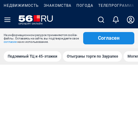
НЕДВИЖИМОСТЬ
ЗНАКОМСТВА
ПОГОДА
ТЕЛЕПРОГРАММА
На информационном ресурсе применяются cookie-
Согласен
файлы. Оставаясь на сайте, вы подтверждаете свое
согласие
на их использование.
Подземный ТЦ и 45-этажки
Отыграны торги по Зауралке
Могил