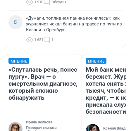
1 910
Обсудить
«Думали, топливная паника кончилась»: как
5
журналист искал бензин на трассе по пути из
Казани в Оренбург
1 651
1
МНЕНИЕ
МНЕНИЕ
«Спуталась речь, понес
Мой банк меня
пургу». Врач — о
бережет. Журн
смертельном диагнозе,
хотела снять 2
который сложно
тысяч, чтобы п
обнаружить
кредит, — к не
приехала служ
безопасности
Ирина Волкова
Главврач клиники
Ксения Владим