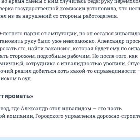
 во время смены с ним случилась беда: руку перемоло
верка государственной комиссии установила, что не
ел из-за нарушений со стороны работодателя.
-летнего парня от ампутации, но он остался инвалидо
тановить руку было уже невозможно. Александр прос
росать его, найти вакансию, которая будет ему по сил
ать сторожем, подсобным рабочим. Но после того, как
ьничный, сотрудника с инвалидностью уволили. Спус
очий решил добиться хоть какой-то справедливости 
 иском в суд.
утировать»
вод, где Александр стал инвалидом — это часть
ой компании, Городского управления дорожно-строи