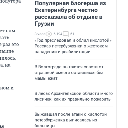
 полутора
Популярная блогерша из
—
Екатеринбурга честно
рассказала об отдыхе в
Грузии
ет нам
3 часа
6 194
61
зать
«Год преследовал и облил кислотой».
 раз это
Рассказ петербурженки о жестоком
ольшие
нападении и реабилитации
чилось,
а, на
В Волгограде пытаются спасти от
страшной смерти оставшихся без
мамы ежат
аном и
В лесах Архангельской области много
лисичек: как их правильно пожарить
Выжившая после атаки с кислотой
петербурженка выписалась из
больницы
ом