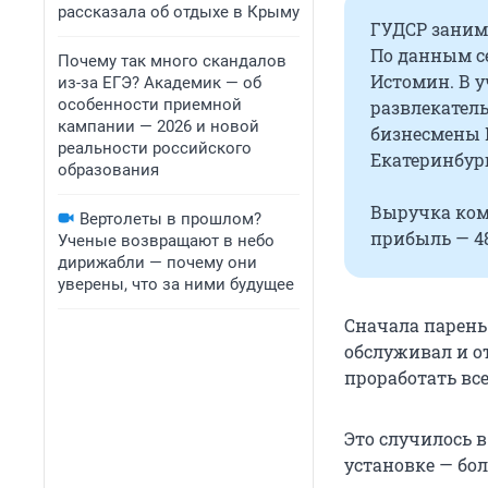
рассказала об отдыхе в Крыму
ГУДСР заним
По данным с
Почему так много скандалов
Истомин. В у
из-за ЕГЭ? Академик — об
особенности приемной
развлекатель
кампании — 2026 и новой
бизнесмены 
реальности российского
Екатеринбург
образования
Выручка комп
Вертолеты в прошлом?
прибыль — 48
Ученые возвращают в небо
дирижабли — почему они
уверены, что за ними будущее
Сначала парень
обслуживал и о
проработать все
Это случилось в
установке — бол