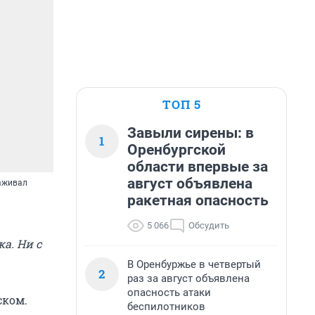
ТОП 5
Завыли сирены: в
1
Оренбургской
области впервые за
август объявлена
аживал
ракетная опасность
5 066
Обсудить
а. Ни с
В Оренбуржье в четвертый
2
раз за август объявлена
опасность атаки
ском.
беспилотников