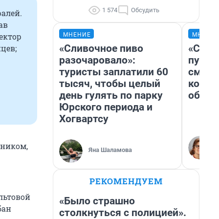
1 574
Обсудить
алей.
ав
МНЕНИЕ
МНЕНИ
ектор
«Сливочное пиво
«Спут
цев;
разочаровало»:
пургу»
туристы заплатили 60
смерт
тысяч, чтобы целый
котор
день гулять по парку
обнар
Юрского периода и
Хогвартсу
тником,
Яна Шаламова
РЕКОМЕНДУЕМ
альтовой
«Было страшно
бан
столкнуться с полицией».