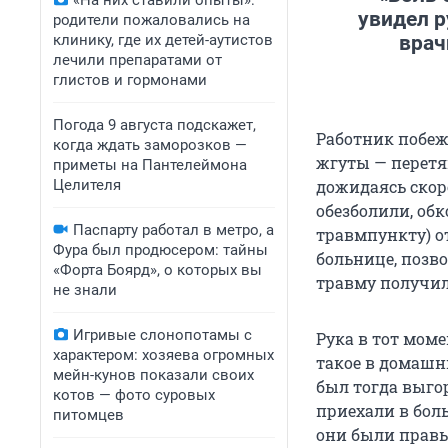
«На них ставили опыты»:
увидел р
родители пожаловались на
клинику, где их детей-аутистов
врач
лечили препаратами от
глистов и гормонами
Погода 9 августа подскажет,
Работник побеж
когда ждать заморозков —
жгуты — перетя
приметы на Пантелеймона
Целителя
дожидаясь скор
обезболили, обк
Паспарту работал в метро, а
травмпункту) о
Фура был продюсером: тайны
больнице, позво
«Форта Боярд», о которых вы
травму получил
не знали
Игривые слонопотамы с
Рука в тот моме
характером: хозяева огромных
такое в домашни
мейн-кунов показали своих
был тогда выгор
котов — фото суровых
приехали в боль
питомцев
они были правы