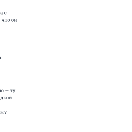
а с
 что он
.
ю — ту
адкой
ожу