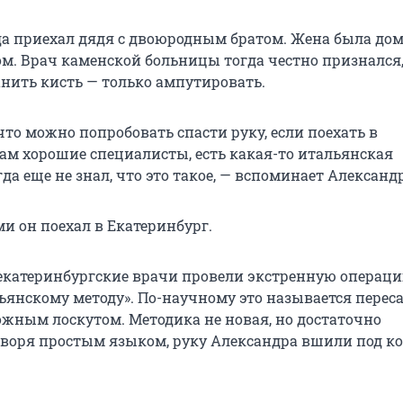
да приехал дядя с двоюродным братом. Жена была дом
. Врач каменской больницы тогда честно признался,
анить кисть — только ампутировать.
 что можно попробовать спасти руку, если поехать в
Там хорошие специалисты, есть какая-то итальянская
огда еще не знал, что это такое, — вспоминает Александр
и он поехал в Екатеринбург.
екатеринбургские врачи провели экстренную операци
льянскому методу». По-научному это называется перес
жным лоскутом. Методика не новая, но достаточно
оворя простым языком, руку Александра вшили под к