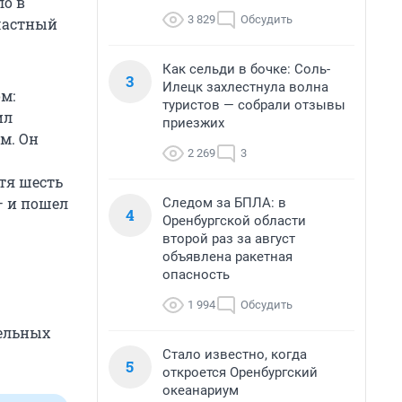
ло в
3 829
Обсудить
счастный
Как сельди в бочке: Соль-
3
Илецк захлестнула волна
м:
туристов — собрали отзывы
ил
приезжих
ам. Он
2 269
3
тя шесть
— и пошел
Следом за БПЛА: в
4
Оренбургской области
второй раз за август
объявлена ракетная
опасность
1 994
Обсудить
тельных
Стало известно, когда
5
откроется Оренбургский
океанариум