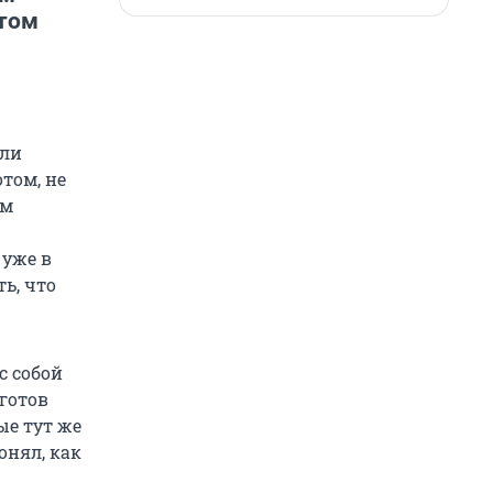
отом
или
том, не
ам
 уже в
ь, что
с собой
 готов
ые тут же
онял, как