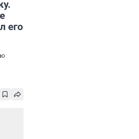
ку.
е
л его
ью