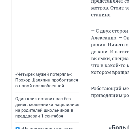
представляет с
метров. Стоит 
станине.
— С двух сторо
Александр. — Од
ролик. Ничего с
делали. И в это
выемки, специал
что в какой-то
котором вращал
«Четырех мужей потеряла»:
Прохор Шаляпин проболтался
о новой возлюбленной
Работающий мех
приводящим ро
Один клик оставит вас без
денег: мошенники нацелились
на родителей школьников в
преддверии 1 сентября
«Боль 