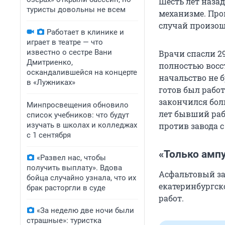
Шесть лет назад
туристы довольны не всем
механизме. Про
случай произош
Работает в клинике и
играет в театре — что
известно о сестре Вани
Врачи спасли 29
Дмитриенко,
полностью восс
оскандалившейся на концерте
начальство не б
в «Лужниках»
готов был работ
закончился бол
Минпросвещения обновило
лет бывший раб
список учебников: что будут
изучать в школах и колледжах
против завода с
с 1 сентября
«Только амп
«Развел нас, чтобы
получить выплату». Вдова
Асфальтовый за
бойца случайно узнала, что их
екатеринбургск
брак расторгли в суде
работ.
«За неделю две ночи были
страшные»: туристка