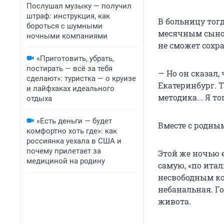
Послушал музыку — получил
штраф: инструкция, как
В больницу тог
бороться с шумными
месячным сыном
ночными компаниями
не сможет сохр
«Приготовить, убрать,
постирать — всё за тебя
— Но он сказал,
сделают»: туристка — о круизе
Екатеринбург. 
и лайфхаках идеального
методика... Я т
отдыха
«Есть деньги — будет
Вместе с родным
комфортно хоть где»: как
россиянка уехала в США и
почему прилетает за
Этой же ночью 
медициной на родину
самую, «по ита
несвободным ко
небанальная. Г
живота.