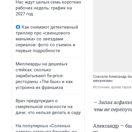
Нас ждут целых семь коротких
рабочих недель: график на
2027 год
Как снимают детективный
триллер про «свинцового
маньяка» со звездами
сериалов: фото со съемок и
первые подробности
Миллиарды на дешевых
стейках: сколько
зарабатывают fix-price-
Сначала Александр бы
механизмы
рестораны «The Бык» и как
устроена их франшиза
Источник: 
архив героя
Врач предупредил о
— Запах асфальт
смертельной опасности на
чем не перепут
даче: что нельзя делать в саду
Александр — бы
На популярных «Соленых
озерах» открыли бассейн, но