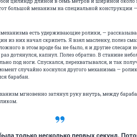
обой цилиндр длиной в семь метров и шириной около
этот большой механизм на специальной конструкции 
н механизма есть удерживающие ролики, — рассказыва
ин из них начал скрипеть. Я взял масленку, полез сма
ложного в этом вроде бы не было, я и другие слесари не
т раз дотянулся, капнул. Полез обратно. В станине неб
ьно под ноги. Спускался, перехватывался, и так полу
 момент случайно коснулся другого механизма — ролик
ся барабан.
анизм мгновенно затянул руку внутрь, между бараб
ликом.
была только несколько первых секунд. Пот