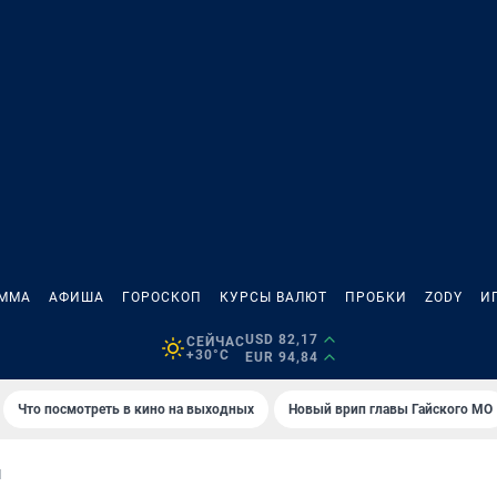
АММА
АФИША
ГОРОСКОП
КУРСЫ ВАЛЮТ
ПРОБКИ
ZODY
И
USD 82,17
СЕЙЧАС
+30°C
EUR 94,84
Что посмотреть в кино на выходных
Новый врип главы Гайского МО
И