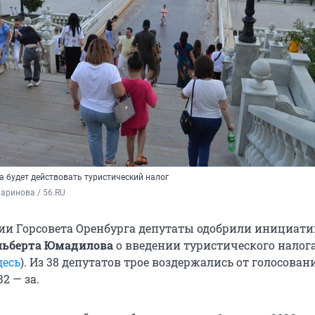
да будет действовать туристический налог
аринова / 56.RU
нии Горсовета Оренбурга депутаты одобрили инициати
льберта Юмадилова
о введении туристического налога
десь
). Из 38 депутатов трое воздержались от голосовани
2 — за.