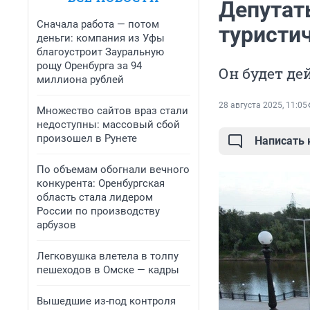
Депутат
Сначала работа — потом
туристич
деньги: компания из Уфы
благоустроит Зауральную
рощу Оренбурга за 94
Он будет де
миллиона рублей
28 августа 2025, 11:05
Множество сайтов враз стали
недоступны: массовый сбой
произошел в Рунете
Написать
По объемам обогнали вечного
конкурента: Оренбургская
область стала лидером
России по производству
арбузов
Легковушка влетела в толпу
пешеходов в Омске — кадры
Вышедшие из-под контроля