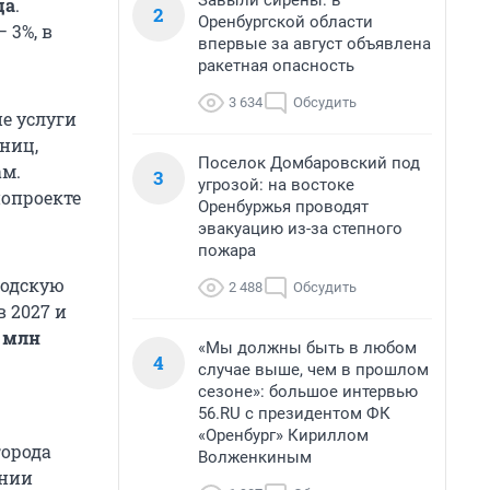
Завыли сирены: в
да
.
2
Оренбургской области
 3%, в
впервые за август объявлена
ракетная опасность
3 634
Обсудить
е услуги
ниц,
Поселок Домбаровский под
ам.
3
угрозой: на востоке
онопроекте
Оренбуржья проводят
эвакуацию из-за степного
пожара
родскую
2 488
Обсудить
 в 2027 и
9 млн
«Мы должны быть в любом
4
случае выше, чем в прошлом
сезоне»: большое интервью
56.RU с президентом ФК
«Оренбург» Кириллом
города
Волженкиным
ении