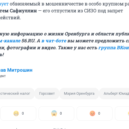
вует
обвиняемый в мошенничестве в особо крупном р
тем Сафиуллин
— его отпустили из СИЗО под запрет
ействий.
ную информацию о жизни Оренбурга и области публ
м-канале
56.RU. А
в чат-боте
вы можете предложить с
и, фотографии и видео. Также у нас есть
группа ВКон
ь!
лав Митрошин
ент
стический налог
Горсовет
Мэрия Оренбурга
Альберт Юма
0
0
0