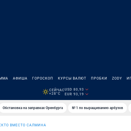
АММА
АФИША
ГОРОСКОП
КУРСЫ ВАЛЮТ
ПРОБКИ
ZODY
И
USD 80,93
СЕЙЧАС
+28°C
EUR 93,19
Обстановка на заправках Оренбурга
№ 1 по выращиванию арбузов
Е
КТО ВМЕСТО САЛМИНА