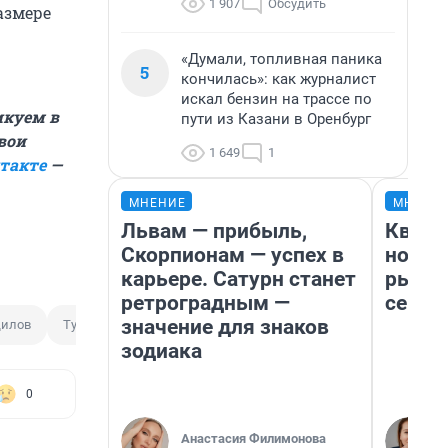
1 907
Обсудить
азмере
«Думали, топливная паника
5
кончилась»: как журналист
искал бензин на трассе по
икуем в
пути из Казани в Оренбург
вои
1 649
1
такте
—
МНЕНИЕ
МНЕНИ
Львам — прибыль,
Кварт
Скорпионам — успех в
но де
карьере. Сатурн станет
рынок
ретроградным —
сейча
значение для знаков
дилов
Турист
Дизайн банкнот
зодиака
0
Анастасия Филимонова