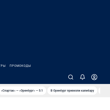
ГРЫ
ПРОМОКОДЫ
«Спартак» — «Оренбург» — 5:1
В Оренбург привезли капибару
Графф