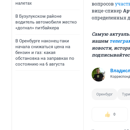
налетах
вопросов
участ
вице-спикер
Ар
В Бузулукском районе
определенных д
водитель автомобиля жестко
«догнал» питбайкера
Самую актуаль
нашем
телегра
В Оренбурге наконец-таки
начала снижаться цена на
новости, истори
бензин и газ: какая
подписывайтес
обстановка на заправках по
состоянию на 6 августа
Владис
Корреспонд
Оренбург
Тури
0