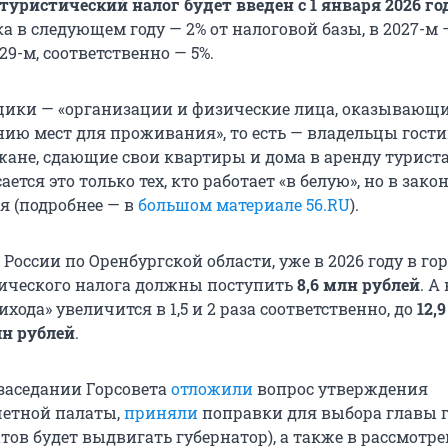
туристический налог будет введен с 1 января 2026 го
а в следующем году — 2% от налоговой базы, в 2027-м —
029-м, соответственно — 5%.
ики — «организации и физические лица, оказывающи
нию мест для проживания», то есть — владельцы гости
ожане, сдающие свои квартиры и дома в аренду турист
ается это только тех, кто работает «в белую», но в зак
я (подробнее — в
большом материале 56.RU
).
России по Оренбургской области, уже в 2026 году в го
тического налога должны поступить
8,6 млн рублей
. А
ихода» увеличится в 1,5 и 2 раза соответственно, до
12,
лн рублей
.
 заседании Горсовета
отложили
вопрос утверждения
четной палаты,
приняли
поправки для выбора главы 
тов будет выдвигать губернатор), а также в рассмотр