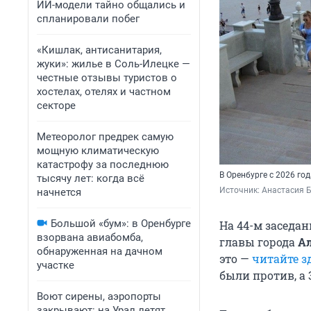
ИИ-модели тайно общались и
спланировали побег
«Кишлак, антисанитария,
жуки»: жилье в Соль-Илецке —
честные отзывы туристов о
хостелах, отелях и частном
секторе
Метеоролог предрек самую
мощную климатическую
катастрофу за последнюю
В Оренбурге с 2026 го
тысячу лет: когда всё
Источник: 
Анастасия Б
начнется
Большой «бум»: в Оренбурге
На 44-м заседа
взорвана авиабомба,
главы города
А
обнаруженная на дачном
это —
читайте з
участке
были против, а 3
Воют сирены, аэропорты
закрывают: на Урал летят