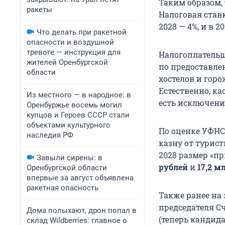
Таким образом,
ракеты
Налоговая ставк
2028 — 4%, и в 2
Что делать при ракетной
опасности и воздушной
тревоге — инструкция для
Налогоплательщ
жителей Оренбургской
по предоставле
области
хостелов и гор
Естественно, кас
Из местного — в народное: в
есть исключени
Оренбуржье восемь могил
купцов и Героев СССР стали
объектами культурного
По оценке УФНС 
наследия РФ
казну от турис
2028 размер «пр
Завыли сирены: в
рублей
и
17,2 м
Оренбургской области
впервые за август объявлена
ракетная опасность
Также ранее на
председателя С
Дома полыхают, дрон попал в
(теперь кандида
склад Wildberries: главное о