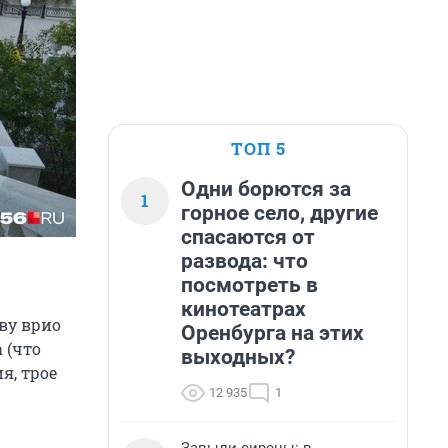
ТОП 5
Одни борются за
1
горное село, другие
спасаются от
развода: что
посмотреть в
кинотеатрах
ву врио
Оренбурга на этих
 (что
выходных?
я, трое
12 935
1