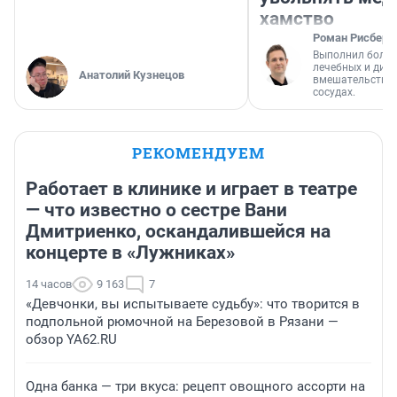
хамство
Роман Рисберг
Выполнил более
лечебных и диа
Анатолий Кузнецов
вмешательств н
сосудах.
РЕКОМЕНДУЕМ
Работает в клинике и играет в театре
— что известно о сестре Вани
Дмитриенко, оскандалившейся на
концерте в «Лужниках»
14 часов
9 163
7
«Девчонки, вы испытываете судьбу»: что творится в
подпольной рюмочной на Березовой в Рязани —
обзор YA62.RU
Одна банка — три вкуса: рецепт овощного ассорти на