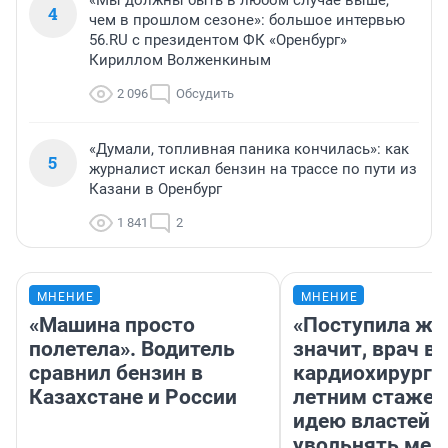
«Мы должны быть в любом случае выше,
4
чем в прошлом сезоне»: большое интервью
56.RU с президентом ФК «Оренбург»
Кириллом Волженкиным
2 096
Обсудить
«Думали, топливная паника кончилась»: как
5
журналист искал бензин на трассе по пути из
Казани в Оренбург
1 841
2
МНЕНИЕ
МНЕНИЕ
«Машина просто
«Поступила жа
полетела». Водитель
значит, врач в
сравнил бензин в
кардиохирург с
Казахстане и России
летним стажем
идею властей
увольнять мед