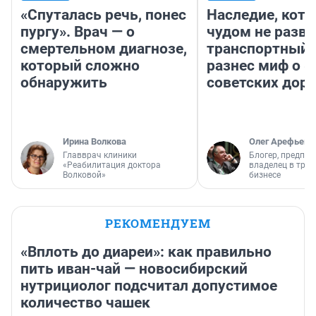
«Спуталась речь, понес
Наследие, кото
пургу». Врач — о
чудом не разва
смертельном диагнозе,
транспортный 
который сложно
разнес миф о 
обнаружить
советских доро
Ирина Волкова
Олег Арефьев
Главврач клиники
Блогер, предпри
«Реабилитация доктора
владелец в тра
Волковой»
бизнесе
РЕКОМЕНДУЕМ
«Вплоть до диареи»: как правильно
пить иван-чай — новосибирский
нутрициолог подсчитал допустимое
количество чашек