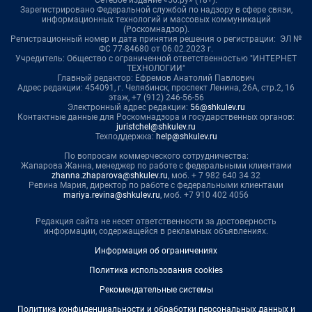
Сетевое издание «56.ру» (18+).
Зарегистрировано Федеральной службой по надзору в сфере связи,
информационных технологий и массовых коммуникаций
(Роскомнадзор).
Регистрационный номер и дата принятия решения о регистрации: ЭЛ №
ФС 77-84680 от 06.02.2023 г.
Учредитель: Общество с ограниченной ответственностью "ИНТЕРНЕТ
ТЕХНОЛОГИИ"
Главный редактор: Ефремов Анатолий Павлович
Адрес редакции: 454091, г. Челябинск, проспект Ленина, 26А, стр.2, 16
этаж, +7 (912) 246-56-56
Электронный адрес редакции:
56@shkulev.ru
Контактные данные для Роскомнадзора и государственных органов:
juristchel@shkulev.ru
Техподдержка:
help@shkulev.ru
По вопросам коммерческого сотрудничества:
Жапарова Жанна, менеджер по работе с федеральными клиентами
zhanna.zhaparova@shkulev.ru
, моб. + 7 982 640 34 32
Ревина Мария, директор по работе с федеральными клиентами
mariya.revina@shkulev.ru
, моб. +7 910 402 4056
Редакция сайта не несет ответственности за достоверность
информации, содержащейся в рекламных объявлениях.
Информация об ограничениях
Политика использования cookies
Рекомендательные системы
Политика конфиденциальности и обработки персональных данных и