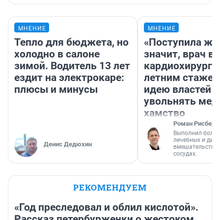
МНЕНИЕ
МНЕНИЕ
Тепло для бюджета, но
«Поступила жа
холодно в салоне
значит, врач в
зимой. Водитель 13 лет
кардиохирург с
ездит на электрокаре:
летним стажем
плюсы и минусы
идею властей
увольнять мед
хамство
Роман Рисберг
Выполнил более
лечебных и диа
Денис Дедюхин
вмешательств н
сосудах.
РЕКОМЕНДУЕМ
«Год преследовал и облил кислотой».
Рассказ петербурженки о жестоком