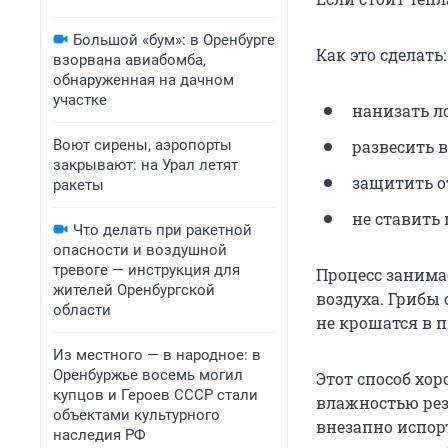
Большой «бум»: в Оренбурге
Как это сделать:
взорвана авиабомба,
обнаруженная на дачном
участке
нанизать л
Воют сирены, аэропорты
развесить 
закрывают: на Урал летят
защитить о
ракеты
не ставить
Что делать при ракетной
опасности и воздушной
тревоге — инструкция для
Процесс занимае
жителей Оренбургской
воздуха. Грибы
области
не крошатся в 
Из местного — в народное: в
Оренбуржье восемь могил
Этот способ хо
купцов и Героев СССР стали
влажностью рез
объектами культурного
внезапно испор
наследия РФ