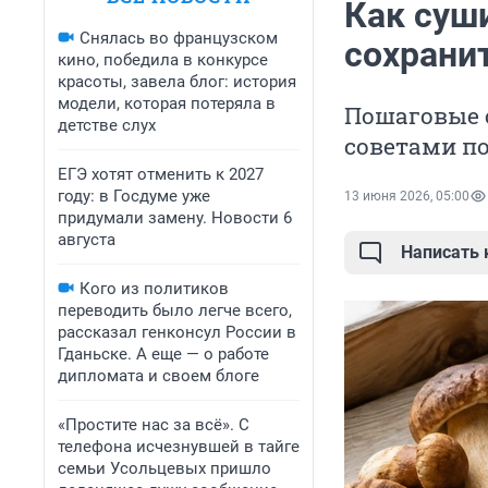
Как суш
Снялась во французском
сохрани
кино, победила в конкурсе
красоты, завела блог: история
модели, которая потеряла в
Пошаговые 
детстве слух
советами п
ЕГЭ хотят отменить к 2027
году: в Госдуме уже
13 июня 2026, 05:00
придумали замену. Новости 6
августа
Написать
Кого из политиков
переводить было легче всего,
рассказал генконсул России в
Гданьске. А еще — о работе
дипломата и своем блоге
«Простите нас за всё». С
телефона исчезнувшей в тайге
семьи Усольцевых пришло