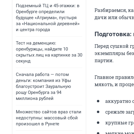
Подземный ТЦ и 45-этажки: в
Разбираемся, к
Оренбурге определили
дачи или обычн
будущее «Атриума», пустыря
за «Национальной деревней»
и центра города
Подготовка:
Тест на деменцию:
Перед сушкой г
оренбуржцы, найдите 10
экземпляры без
скрытых лиц на картинке за 30
партии.
секунд
Сначала работа — потом
Главное правило
деньги: компания из Уфы
мякоть, и проце
благоустроит Зауральную
рощу Оренбурга за 94
миллиона рублей
аккуратно 
срежьте за
Множество сайтов враз стали
недоступны: массовый сбой
крупные гр
произошел в Рунете
мелкие мож