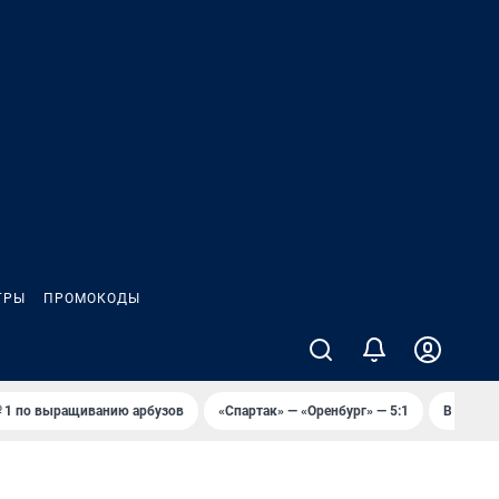
ГРЫ
ПРОМОКОДЫ
 1 по выращиванию арбузов
«Спартак» — «Оренбург» — 5:1
В Оренб