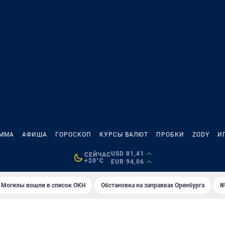
АММА
АФИША
ГОРОСКОП
КУРСЫ ВАЛЮТ
ПРОБКИ
ZODY
И
USD 81,41
СЕЙЧАС
+20°C
EUR 94,06
Могилы вошли в список ОКН
Обстановка на заправках Оренбурга
№