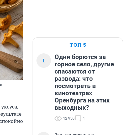
ТОП 5
Одни борются за
1
горное село, другие
спасаются от
развода: что
посмотреть в
е
кинотеатрах
Оренбурга на этих
уксуса,
выходных?
езультате
12 950
1
 спокойно