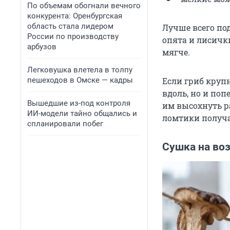
По объемам обогнали вечного
конкурента: Оренбургская
область стала лидером
Лучше всего под
России по производству
опята и лисичк
арбузов
мягче.
Легковушка влетела в толпу
пешеходов в Омске — кадры
Если гриб круп
вдоль, но и по
Вышедшие из-под контроля
им высохнуть р
ИИ-модели тайно общались и
ломтики получа
спланировали побег
Сушка на воз