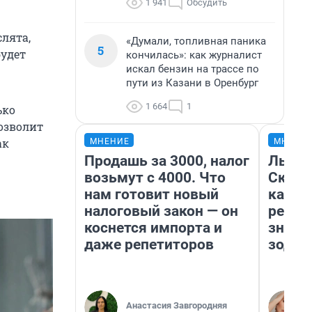
1 941
Обсудить
слята,
«Думали, топливная паника
5
будет
кончилась»: как журналист
искал бензин на трассе по
пути из Казани в Оренбург
1 664
1
ько
озволит
ак
МНЕНИЕ
МНЕНИ
Продашь за 3000, налог
Львам
возьмут с 4000. Что
Скорп
нам готовит новый
карье
налоговый закон — он
ретро
коснется импорта и
значе
даже репетиторов
зодиа
Анастасия Завгородняя