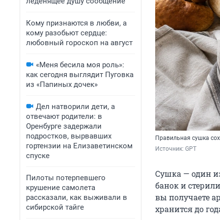
леденящее душу сообщение
Кому признаются в любви, а
кому разобьют сердце:
любовный гороскоп на август
«Меня бесила моя роль»:
как сегодня выглядит Пуговка
из «Папиных дочек»
Дел натворили дети, а
отвечают родители: в
Оренбурге задержали
подростков, вырвавших
Правильная сушка сохр
гортензии на Елизаветинском
Источник: 
GPT
спуске
Сушка — один из
Пилоты потерпевшего
банок и стерили
крушение самолета
вы получаете ар
рассказали, как выживали в
сибирской тайге
хранится до год