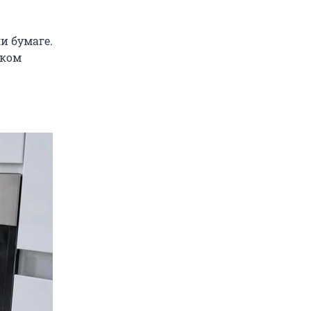
и бумаге.
шком