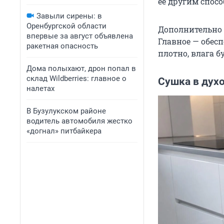
ее другим спосо
Завыли сирены: в
Оренбургской области
Дополнительно 
впервые за август объявлена
Главное — обес
ракетная опасность
плотно, влага б
Дома полыхают, дрон попал в
склад Wildberries: главное о
Сушка в духо
налетах
В Бузулукском районе
водитель автомобиля жестко
«догнал» питбайкера