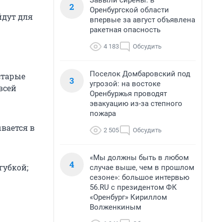
Завыли сирены: в
2
Оренбургской области
йдут для
впервые за август объявлена
ракетная опасность
4 183
Обсудить
Поселок Домбаровский под
старые
3
угрозой: на востоке
всей
Оренбуржья проводят
эвакуацию из-за степного
пожара
вается в
2 505
Обсудить
«Мы должны быть в любом
4
губкой;
случае выше, чем в прошлом
сезоне»: большое интервью
56.RU с президентом ФК
«Оренбург» Кириллом
Волженкиным