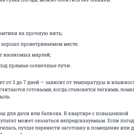
омтики на прочную нить;
в хорошо проветриваемом месте;
т насекомых марлей;
 под прямые солнечные лучи.
т от 3 до 7 дней — зависит от температуры и влажнос
 считаются готовыми, когда становятся легкими, ломк
пыль.
рош для дачи или балкона. В квартире с повышенной
ультат может оказаться непредсказуемым. Если погод
тилась, лучше перенести заготовку в помещение или 