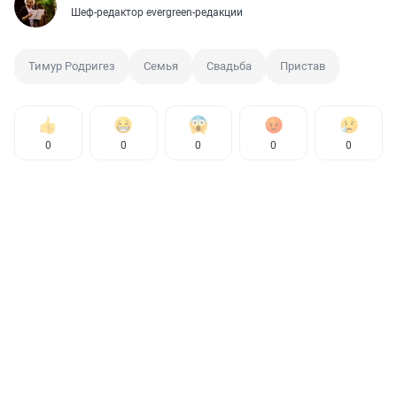
Шеф-редактор evergreen-редакции
Тимур Родригез
Семья
Свадьба
Пристав
0
0
0
0
0