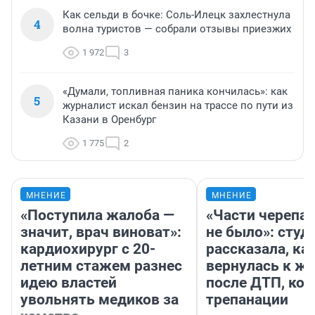
Как сельди в бочке: Соль-Илецк захлестнула
4
волна туристов — собрали отзывы приезжих
1 972
3
«Думали, топливная паника кончилась»: как
5
журналист искал бензин на трассе по пути из
Казани в Оренбург
1 775
2
МНЕНИЕ
МНЕНИЕ
«Поступила жалоба —
«Части черепа 
значит, врач виноват»:
не было»: студ
кардиохирург с 20-
рассказала, ка
летним стажем разнес
вернулась к ж
идею властей
после ДТП, ко
увольнять медиков за
трепанации