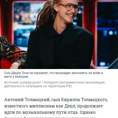
Сын Децла Тони не скрывает, что вынужден экономить на всём и
жить у бабушки
Источник: 
juzeppe_junior / Instagram (экстремистская организация, 
деятельность запрещена на территории РФ)
Антоний Толмацкий, сын Кирилла Толмацкого,
известного миллионам как Децл, продолжает
идти по музыкальному пути отца. Однако