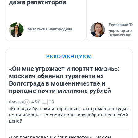
даже репетиторов
Екатерина Торо
Анастасия Завгородняя
директор агентс
недвижимости
РЕКОМЕНДУЕМ
«Он мне угрожает и портит жизнь»:
москвич обвинил турагента из
Волгограда в мошенничестве и
пропаже почти миллиона рублей
6 часов
4 561
19
«Ела одни булочки и пирожные»: экстремально худые
новосибирцы — о своих попытках набрать вес любой
ценой
«Год преследовал и облил кислотой». Рассказ