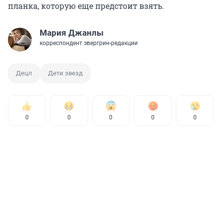
планка, которую еще предстоит взять.
Мария Джанлы
корреспондент эвергрин-редакции
Децл
Дети звезд
0
0
0
0
0