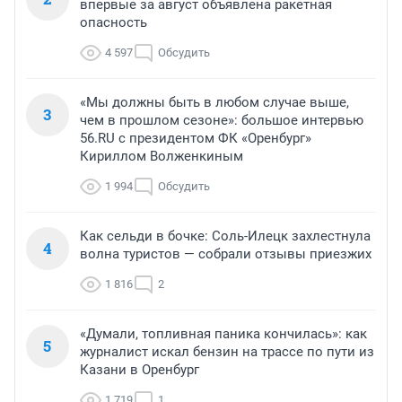
впервые за август объявлена ракетная
опасность
4 597
Обсудить
«Мы должны быть в любом случае выше,
3
чем в прошлом сезоне»: большое интервью
56.RU с президентом ФК «Оренбург»
Кириллом Волженкиным
1 994
Обсудить
Как сельди в бочке: Соль-Илецк захлестнула
4
волна туристов — собрали отзывы приезжих
1 816
2
«Думали, топливная паника кончилась»: как
5
журналист искал бензин на трассе по пути из
Казани в Оренбург
1 719
1