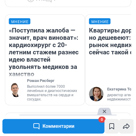
МНЕНИЕ
МНЕНИЕ
«Поступила жалоба —
Квартиры дор
значит, врач виноват»:
но дешевеют: 
кардиохирург с 20-
рынок недвиж
летним стажем разнес
сейчас такой 
идею властей
увольнять медиков за
хамство
Роман Рисберг
Выполнил более 7000
Екатерина Торо
лечебных и диагностических
вмешательств на сердце и
директор агентс
сосудах.
недвижимости
РЕКОМЕНДУЕМ
0
Комментарии
«Кто-то считает меня сумасшедшей».