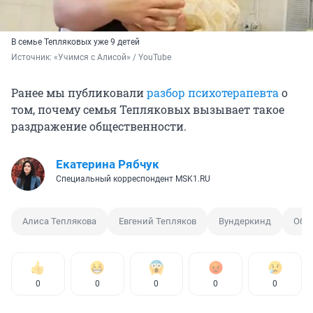
В семье Тепляковых уже 9 детей
Источник: 
«Учимся с Алисой» / YouTube
Ранее мы публиковали
разбор психотерапевта
о
том, почему семья Тепляковых вызывает такое
раздражение общественности.
Екатерина Рябчук
Специальный корреспондент MSK1.RU
Алиса Теплякова
Евгений Тепляков
Вундеркинд
Обр
0
0
0
0
0