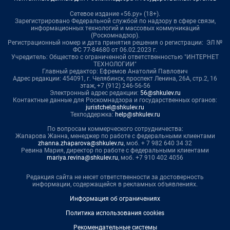
Сетевое издание «56.ру» (18+).
Зарегистрировано Федеральной службой по надзору в сфере связи,
информационных технологий и массовых коммуникаций
(Роскомнадзор).
Регистрационный номер и дата принятия решения о регистрации: ЭЛ №
ФС 77-84680 от 06.02.2023 г.
Учредитель: Общество с ограниченной ответственностью "ИНТЕРНЕТ
ТЕХНОЛОГИИ"
Главный редактор: Ефремов Анатолий Павлович
Адрес редакции: 454091, г. Челябинск, проспект Ленина, 26А, стр.2, 16
этаж, +7 (912) 246-56-56
Электронный адрес редакции:
56@shkulev.ru
Контактные данные для Роскомнадзора и государственных органов:
juristchel@shkulev.ru
Техподдержка:
help@shkulev.ru
По вопросам коммерческого сотрудничества:
Жапарова Жанна, менеджер по работе с федеральными клиентами
zhanna.zhaparova@shkulev.ru
, моб. + 7 982 640 34 32
Ревина Мария, директор по работе с федеральными клиентами
mariya.revina@shkulev.ru
, моб. +7 910 402 4056
Редакция сайта не несет ответственности за достоверность
информации, содержащейся в рекламных объявлениях.
Информация об ограничениях
Политика использования cookies
Рекомендательные системы