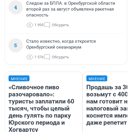
Следом за БПЛА: в Оренбургской области
4
второй раз за август объявлена ракетная
опасность
1 995
Обсудить
Стало известно, когда откроется
5
Оренбургский океанариум
1 576
Обсудить
МНЕНИЕ
МНЕНИЕ
«Сливочное пиво
Продашь за 300
разочаровало»:
возьмут с 4000
туристы заплатили 60
нам готовит н
тысяч, чтобы целый
налоговый зако
день гулять по парку
коснется импор
Юрского периода и
даже репетито
Хогвартсу