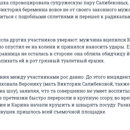
ушка спровоцировала супружескую пару Салибековых,
 Виктория беременна вовсе не от своего законного муж
иться с подобными сплетнями и перешел к радикал
сла других участников уверяют: мужчина вцепился К
о опустил ее на колени и принялся наносить удары. Е
ранница не осталась в стороне: она облила обидчицу 
апихать ей в рот грязный туалетный ершик.
ния между участниками рос давно. До этого инциден
ковала Веронику (мать Виктории Салибековой, также
 шоу), заявляя, что та совершенно не умеет воспиты
е претензии быстро переросли в крупную ссору, во вр
ия и Карина начали крушить и швырять посуду. Разн
вушек пришлось всей съемочной площадке.