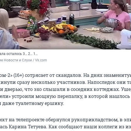
ала осталось 3… 2… 1…
е Новости и Слухи / Vk.com
м-2» (16+) сотрясает от скандалов. На днях знаменит
кинули сразу несколько участников. Напоследок они т
и дверью, что эхо слышали в соседних коттеджах. Уш
тели» устроили мощную перепалку, в которой нашлось 
и даже туалетному ершику.
кт на телепроекте обернулся рукоприкладством, в эп
лась Карина Тетуева. Как сообщают наши коллеги из и