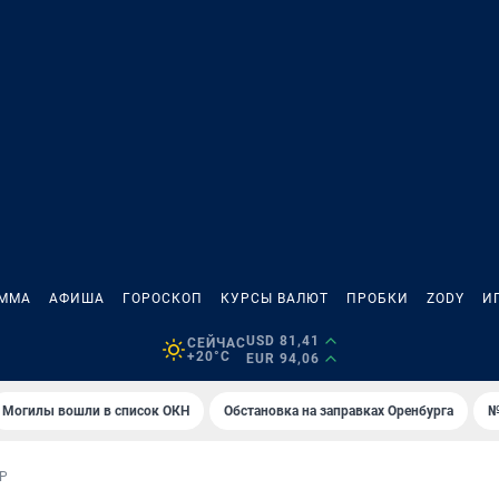
АММА
АФИША
ГОРОСКОП
КУРСЫ ВАЛЮТ
ПРОБКИ
ZODY
И
USD 81,41
СЕЙЧАС
+20°C
EUR 94,06
Могилы вошли в список ОКН
Обстановка на заправках Оренбурга
№
Р