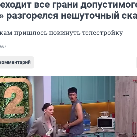
еходит все грани допустимого
» разгорелся нешуточный ск
икам пришлось покинуть телестройку
667
 комментарий