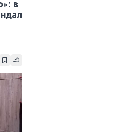
»: в
андал