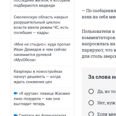
последние жители, к которым
подбираются медведи
— По сообщения
взяв на себя м
Смоленскую область накрыл
разрушительный циклон:
власти ввели режим ЧС, есть
Пользователи в 
погибшие — кадры
комментаторов 
напросилась на 
«Мне не стыдно»: куда пропал
Иван Демидов и чем сейчас
парируют, что 
занимается рулевой
для столь зверс
«МузОбоза»
Квартиры в новостройках
За слова 
начнут дешеветь — когда
ждать снижения цен
Да, но т
«Я крутая»: певица Жасмин
лихо похудела — как она
Нет, нуж
выглядит теперь
Если мен
Снялась во французском