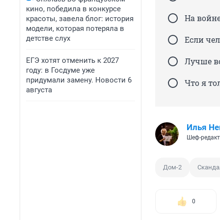
кино, победила в конкурсе
На войне
красоты, завела блог: история
модели, которая потеряла в
детстве слух
Если чел
ЕГЭ хотят отменить к 2027
Лучше в
году: в Госдуме уже
придумали замену. Новости 6
Что я то
августа
Илья Не
Шеф-редакт
Дом-2
Сканда
0