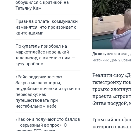
обрушился с критикой на
Татьяну Ким
Правила оплаты коммуналки
изменятся: что произойдет с
квитанциями
Покупатель приобрел на
маркетплейсе новенький
До нешуточного сканд
телевизор, а вместе с ним —
Источник: 
Дом 2 Свежи
кучу проблем
Реалити-шоу «До
«Рейс задерживается».
телестройку по
Закрытые аэропорты,
неудобные ночевки и сутки на
громко хлопнул
пересадку: как
проекта «строи
путешествовать при
битве посудой, 
нестабильном небе
Громкий конфли
«Как они получают сто баллов
— серьезный вопрос». О
которого оказа