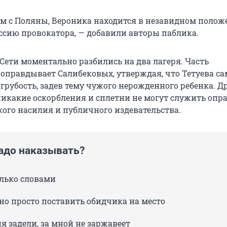
м с Поляны, Вероника находится в незавидном полож
иссию провокатора, — добавили авторы паблика.
Сети моментально разбились на два лагеря. Часть
оправдывает Салибековых, утверждая, что Тетуева са
грубость, задев тему чужого нерожденного ребенка. Д
никакие оскорбления и сплетни не могут служить оп
кого насилия и публичного издевательства.
надо наказывать?
олько словами
но просто поставить обидчика на место
я задели, за мной не заржавеет