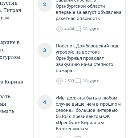
Завыли сирены: в
 пустив
2
Оренбургской области
а. Тигран
впервые за август объявлена
ьным
ракетная опасность
4 434
Обсудить
арине в
Поселок Домбаровский под
го
3
угрозой: на востоке
йогуртом
Оренбуржья проводят
эвакуацию из-за степного
пожара
та Карина
2 533
Обсудить
вать
«Мы должны быть в любом
4
емя
случае выше, чем в прошлом
сезоне»: большое интервью
имать
56.RU с президентом ФК
«Оренбург» Кириллом
Волженкиным