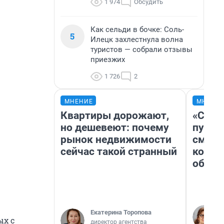
1 974
Обсудить
Как сельди в бочке: Соль-
5
Илецк захлестнула волна
туристов — собрали отзывы
приезжих
1 726
2
МНЕНИЕ
МНЕНИ
Квартиры дорожают,
«Спут
но дешевеют: почему
пургу»
рынок недвижимости
смерт
сейчас такой странный
котор
обнар
Екатерина Торопова
ых с
директор агентства