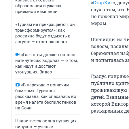
кризисе ЕГЭ, всего
«
СтарХит
», дев
образования и ужасах
слух о том, что
приемной кампании
не пожелал мир
мерам.
«Туризм не прекращается, он
трансформируется»: как
россияне будут отдыхать в
Очевидцы из чи
августе — ответ эксперта
волосы, насильн
беременная изб
«Где-то ты должен на тело
и попыталась з
наткнуться»: водолаз — о том,
как ищут и достают
утонувших. Видео
Градус напряже
публично крити
«В переходе с вонючим
проживающую на
бомжом». Туристка
рассказала, как спасалась во
детей. Взаимны
время налета беспилотников
которой Виктор
на Сочи
разъяренных де
Надвигается волна пугающих
вирусов — ученые