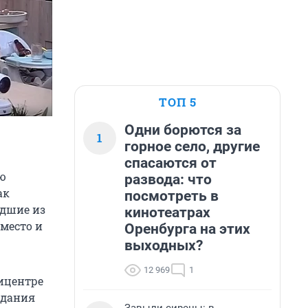
ТОП 5
Одни борются за
1
горное село, другие
спасаются от
ую
развода: что
ак
посмотреть в
едшие из
кинотеатрах
место и
Оренбурга на этих
выходных?
12 969
1
ицентре
здания