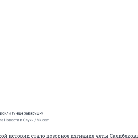
троили ту еще заварушку
е Новости и Слухи / Vk.com
кой истории стало позорное изгнание четы Салибеков