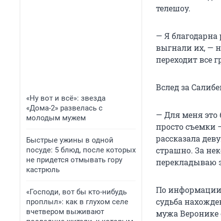
телешоу.
— Я благодарна 
выгнали их, — 
переходит все г
Вслед за Салиб
«Ну вот и всё»: звезда
«Дома-2» развелась с
— Для меня это 
молодым мужем
просто съемки —
рассказала дев
Быстрые ужины в одной
страшно. За нек
посуде: 5 блюд, после которых
не придется отмывать гору
перекладываю эт
кастрюль
По информации 
«Господи, вот бы кто-нибудь
судьба нахожден
проплыл»: как в глухом селе
вчетвером выживают
мужа Веронике 