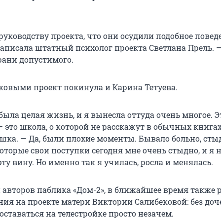
руководству проекта, что они осудили подобное повед
написала штатный психолог проекта Светлана Прель. —
рани допустимого.
ековыми проект покинула и Карина Тетуева.
была целая жизнь, и я вынесла оттуда очень многое. Э
 это школа, о которой не расскажут в обычных книгах
ушка. — Да, были плохие моменты. Бывало больно, сты
оторые свои поступки сегодня мне очень стыдно, и я 
у вину. Но именно так я училась, росла и менялась.
авторов паблика «Дом-2», в ближайшее время также 
ия на проекте матери Виктории Салибековой: без доче
оставаться на телестройке просто незачем.