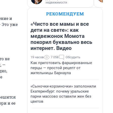
недвижимости
РЕКОМЕНДУЕМ
ение и
«Чисто все мамы и все
 Это уже
дети на свете»: как
медвежонок Момота
покорил буквально весь
интернет. Видео
19 часов
7 058
Обсудить
то не
Как приготовить фаршированные
, —
перцы — простой рецепт от
дно,
жительницы Барнаула
не
«Сыночки-корзиночки» заполонили
Екатеринбург: почему уральские
парни массово оставили жен без
решится
цветов
ри и ее