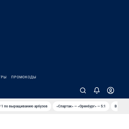
ГРЫ
ПРОМОКОДЫ
 1 по выращиванию арбузов
«Спартак» — «Оренбург» — 5:1
В Оренб