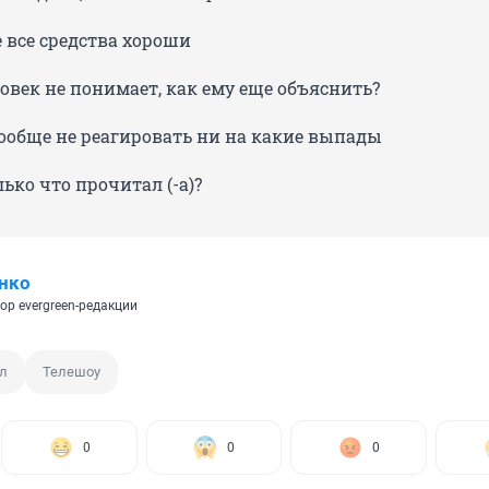
 все средства хороши
овек не понимает, как ему еще объяснить?
ообще не реагировать ни на какие выпады
лько что прочитал (-а)?
нко
ор evergreen-редакции
л
Телешоу
0
0
0