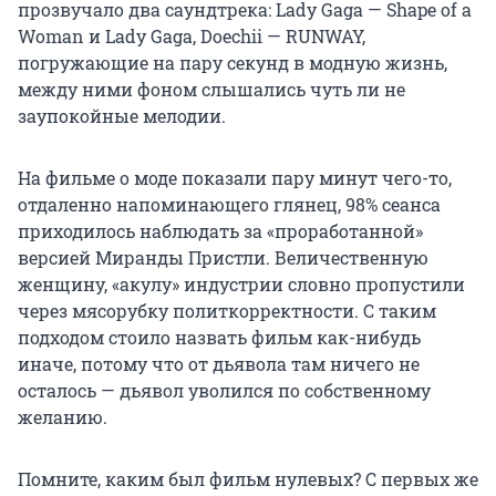
прозвучало два саундтрека: Lady Gaga — Shape of a
Woman и Lady Gaga, Doechii — RUNWAY,
погружающие на пару секунд в модную жизнь,
между ними фоном слышались чуть ли не
заупокойные мелодии.
На фильме о моде показали пару минут чего-то,
отдаленно напоминающего глянец, 98% сеанса
приходилось наблюдать за «проработанной»
версией Миранды Пристли. Величественную
женщину, «акулу» индустрии словно пропустили
через мясорубку политкорректности. С таким
подходом стоило назвать фильм как-нибудь
иначе, потому что от дьявола там ничего не
осталось — дьявол уволился по собственному
желанию.
Помните, каким был фильм нулевых? С первых же