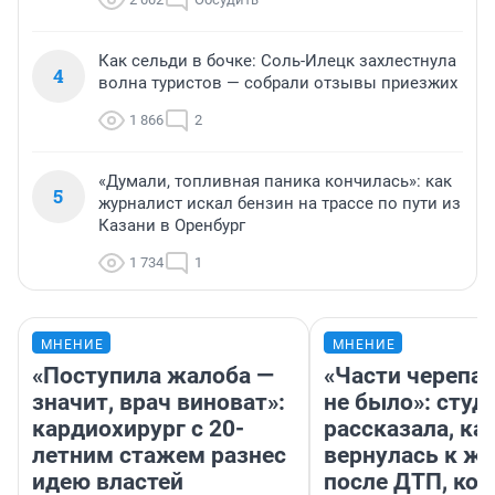
Как сельди в бочке: Соль-Илецк захлестнула
4
волна туристов — собрали отзывы приезжих
1 866
2
«Думали, топливная паника кончилась»: как
5
журналист искал бензин на трассе по пути из
Казани в Оренбург
1 734
1
МНЕНИЕ
МНЕНИЕ
«Поступила жалоба —
«Части черепа 
значит, врач виноват»:
не было»: студ
кардиохирург с 20-
рассказала, ка
летним стажем разнес
вернулась к ж
идею властей
после ДТП, ко