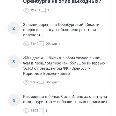
Оренбурга на этих выходных?
12 981
1
Завыли сирены: в Оренбургской области
2
впервые за август объявлена ракетная
опасность
4 642
Обсудить
«Мы должны быть в любом случае выше,
3
чем в прошлом сезоне»: большое интервью
56.RU с президентом ФК «Оренбург»
Кириллом Волженкиным
2 002
Обсудить
Как сельди в бочке: Соль-Илецк захлестнула
4
волна туристов — собрали отзывы приезжих
1 871
3