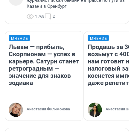
журналист искал бензин на трассе по пути из
Казани в Оренбург
1 768
2
МНЕНИЕ
МНЕНИЕ
Львам — прибыль,
Продашь за 300
Скорпионам — успех в
возьмут с 4000
карьере. Сатурн станет
нам готовит н
ретроградным —
налоговый зако
значение для знаков
коснется импор
зодиака
даже репетито
Анастасия Филимонова
Анастасия Зав