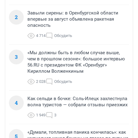
Завыли сирены: в Оренбургской области
2
впервые за август объявлена ракетная
опасность
4 714
Обсудить
«Мы должны быть в любом случае выше,
3
чем в прошлом сезоне»: большое интервью
56.RU с президентом ФК «Оренбург»
Кириллом Волженкиным
2 028
Обсудить
Как сельди в бочке: Соль-Илецк захлестнула
4
волна туристов — собрали отзывы приезжих
1 949
3
«Думали, топливная паника кончилась»: как
5