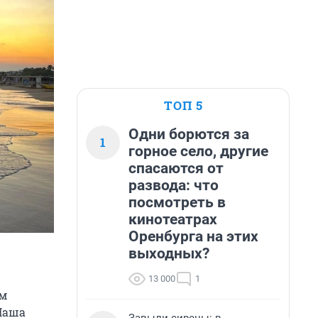
ТОП 5
Одни борются за
1
горное село, другие
спасаются от
развода: что
посмотреть в
кинотеатрах
Оренбурга на этих
выходных?
13 000
1
ум
Маша