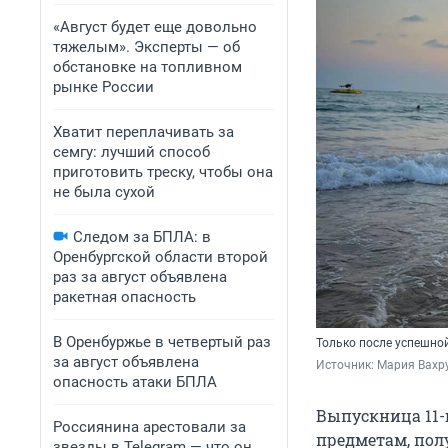
«Август будет еще довольно
тяжелым». Эксперты — об
обстановке на топливном
рынке России
Хватит переплачивать за
семгу: лучший способ
приготовить треску, чтобы она
не была сухой
Следом за БПЛА: в
Оренбургской области второй
раз за август объявлена
ракетная опасность
В Оренбуржье в четвертый раз
Только после успешно
за август объявлена
Источник: 
Мария Вахр
опасность атаки БПЛА
Выпускница 11-
Россиянина арестовали за
предметам, пол
звезды в Telegram — что он