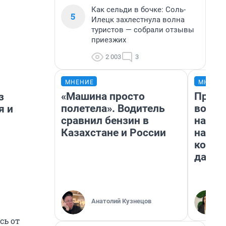
Как сельди в бочке: Соль-
5
Илецк захлестнула волна
туристов — собрали отзывы
приезжих
2 003
3
МНЕНИЕ
МНЕНИ
«Машина просто
Прода
з
полетела». Водитель
возьм
я и
сравнил бензин в
нам г
Казахстане и России
налог
косне
даже 
Анатолий Кузнецов
сь от