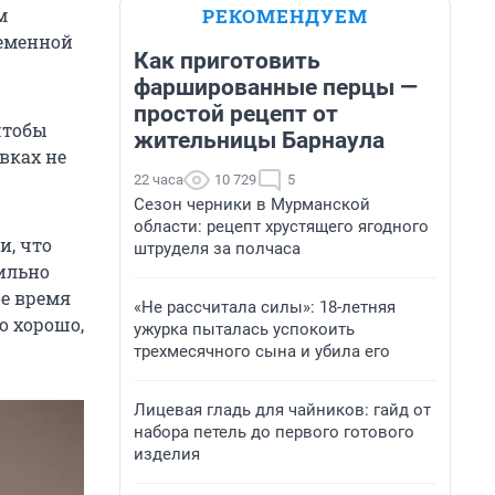
РЕКОМЕНДУЕМ
м
ременной
Как приготовить
фаршированные перцы —
простой рецепт от
чтобы
жительницы Барнаула
вках не
22 часа
10 729
5
Сезон черники в Мурманской
области: рецепт хрустящего ягодного
и, что
штруделя за полчаса
сильно
ое время
«Не рассчитала силы»: 18-летняя
о хорошо,
ужурка пыталась успокоить
трехмесячного сына и убила его
Лицевая гладь для чайников: гайд от
набора петель до первого готового
изделия