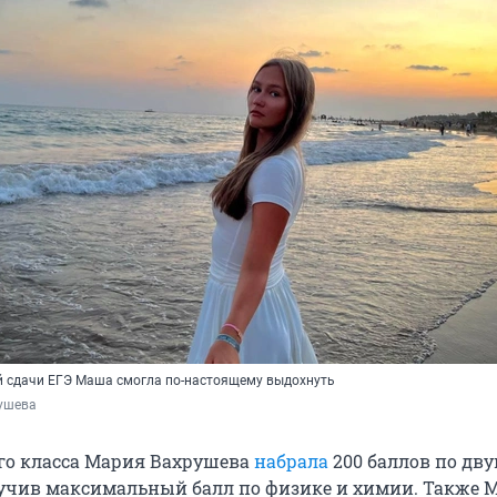
й сдачи ЕГЭ Маша смогла по-настоящему выдохнуть
ушева
го класса Мария Вахрушева
набрала
200 баллов по дв
учив максимальный балл по физике и химии. Также 