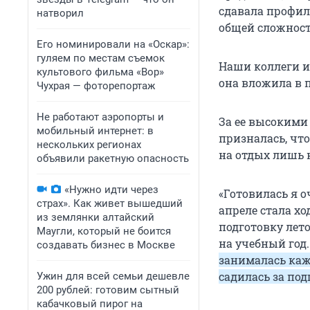
сдавала профиль
натворил
общей сложност
Его номинировали на «Оскар»:
гуляем по местам съемок
Наши коллеги 
культового фильма «Вор»
она вложила в 
Чухрая — фоторепортаж
Не работают аэропорты и
За ее высокими
мобильный интернет: в
призналась, что
нескольких регионах
на отдых лишь н
объявили ракетную опасность
«Нужно идти через
«Готовилась я о
страх». Как живет вышедший
апреле стала х
из землянки алтайский
подготовку лет
Маугли, который не боится
на учебный год
создавать бизнес в Москве
занималась каж
садилась за под
Ужин для всей семьи дешевле
200 рублей: готовим сытный
кабачковый пирог на