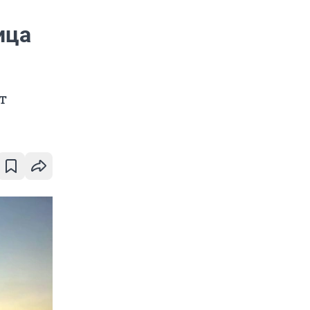
ица
т