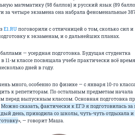
ную математику (98 баллов) и русский язык (89 балло
и за четыре экзамена она набрала феноменальные 387
из
E1.RU
поговорили с отличницей о том, сколько сил и
подготовку к экзаменам, и о дальнейших планах.
 баллами — усердная подготовка. Будущая студентка
 в 11-м классе посвящала учебе практически всё время
есколько дней в году.
чень много, особенно по физике — с января 10-го класса,
одить к репетиторам. По остальным предметам начала
ом перед выпускным классом. Основная подготовка п
.
Можно сказать, фактически к ЕГЭ я подготовилась за 
дый день, приходила со школы, чуть-чуть отдыхала и 
готовку
», — говорит Маша.