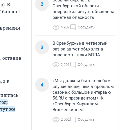
Завыли сирены: в
2
в). В
Оренбургской области
 баллов!
впервые за август объявлена
ракетная опасность
 времени
4 907
Обсудить
В Оренбуржье в четвертый
3
раз за август объявлена
опасность атаки БПЛА
, оставив
2 291
Обсудить
«Мы должны быть в любом
 а в
4
случае выше, чем в прошлом
сезоне»: большое интервью
ришлась
56.RU с президентом ФК
год:
«Оренбург» Кириллом
тут же
Волженкиным
2 052
Обсудить