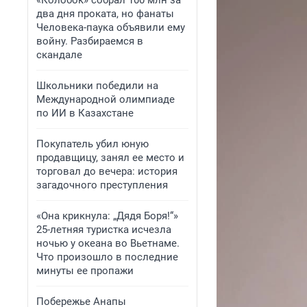
«Колобок» собрал 100 млн за
два дня проката, но фанаты
Человека-паука объявили ему
войну. Разбираемся в
скандале
Школьники победили на
Международной олимпиаде
по ИИ в Казахстане
Покупатель убил юную
продавщицу, занял ее место и
торговал до вечера: история
загадочного преступления
«Она крикнула: „Дядя Боря!“»
25-летняя туристка исчезла
ночью у океана во Вьетнаме.
Что произошло в последние
минуты ее пропажи
Побережье Анапы