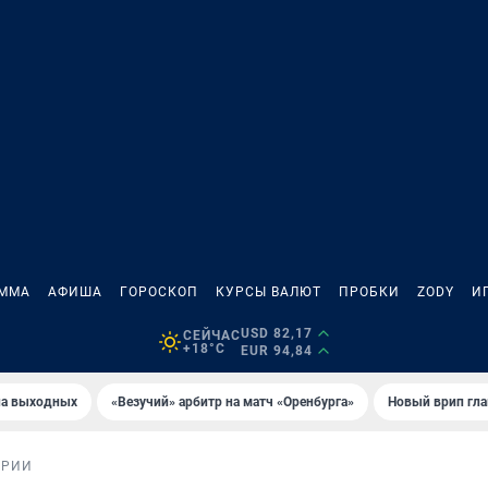
АММА
АФИША
ГОРОСКОП
КУРСЫ ВАЛЮТ
ПРОБКИ
ZODY
И
USD 82,17
СЕЙЧАС
+18°C
EUR 94,84
на выходных
«Везучий» арбитр на матч «Оренбурга»
Новый врип гла
ОРИИ