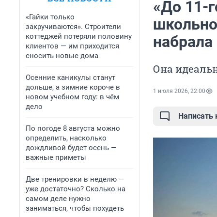
«До 11-г
«Гайки только
школьно
закручиваются». Строители
коттеджей потеряли половину
набрала
клиентов — им приходится
сносить новые дома
Она идеальн
Осенние каникулы станут
дольше, а зимние короче в
1 июля 2026, 22:00
новом учебном году: в чём
дело
Написать
По погоде 8 августа можно
определить, насколько
дождливой будет осень —
важные приметы
Две тренировки в неделю —
уже достаточно? Сколько на
самом деле нужно
заниматься, чтобы похудеть