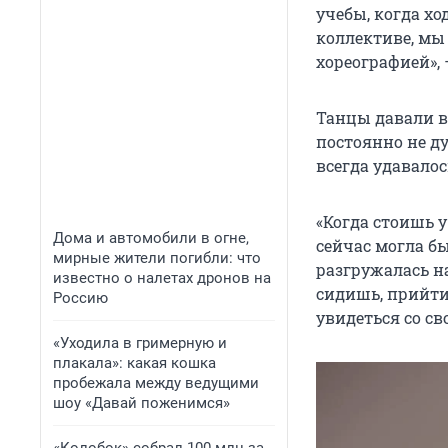
учебы, когда хо
коллективе, мы
хореографией»,
Танцы давали в
постоянно не д
всегда удавалос
«Когда стоишь 
Дома и автомобили в огне,
сейчас могла бы
мирные жители погибли: что
разгружалась на
известно о налетах дронов на
сидишь, прийти 
Россию
увидеться со с
«Уходила в гримерную и
плакала»: какая кошка
пробежала между ведущими
шоу «Давай поженимся»