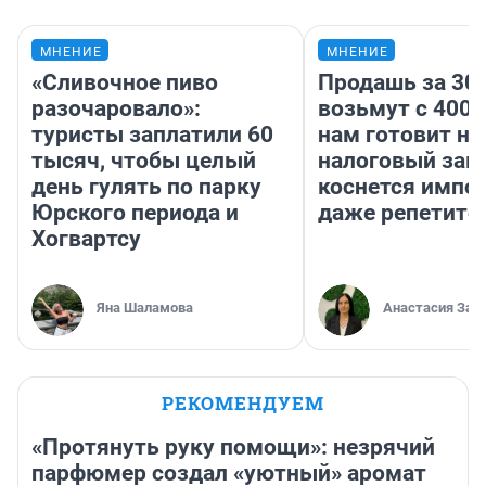
МНЕНИЕ
МНЕНИЕ
«Сливочное пиво
Продашь за 300
разочаровало»:
возьмут с 4000
туристы заплатили 60
нам готовит н
тысяч, чтобы целый
налоговый зако
день гулять по парку
коснется импор
Юрского периода и
даже репетито
Хогвартсу
Яна Шаламова
Анастасия Зав
РЕКОМЕНДУЕМ
«Протянуть руку помощи»: незрячий
парфюмер создал «уютный» аромат