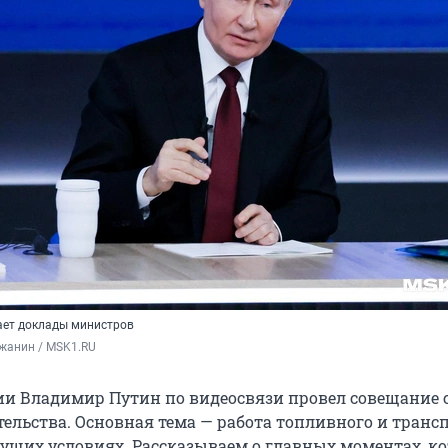
ает доклады министров
жанин / MSK1.RU
ии Владимир Путин по видеосвязи провел совещание 
ельства. Основная тема — работа топливного и транс
кущих условиях. Рассказываем о главных моментах, к