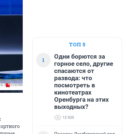
ТОП 5
Одни борются за
1
горное село, другие
спасаются от
развода: что
посмотреть в
кинотеатрах
Оренбурга на этих
выходных?
12 920
с
портного
оторые