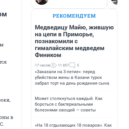
ом
РЕКОМЕНДУЕМ
Медведицу Майю, жившую
на цепи в Приморье,
познакомили с
ым
гималайским медведем
Фиником
тся
17 часов
11 857
5
«Заказали на 3-летие»: перед
убийством жены в Казани турок
забрал торт на день рождения сына
Может столкнуться каждый. Как
роки,
бороться с бактериальными
болезнями овощей — советы
оны в
С.
«На 18 отдыхающих 18 поваров». Как