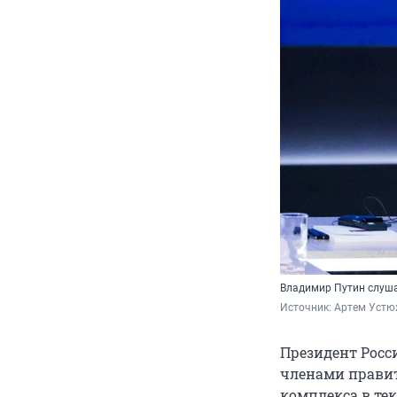
Владимир Путин слуш
Источник: 
Артем Устю
Президент Росс
членами правит
комплекса в те