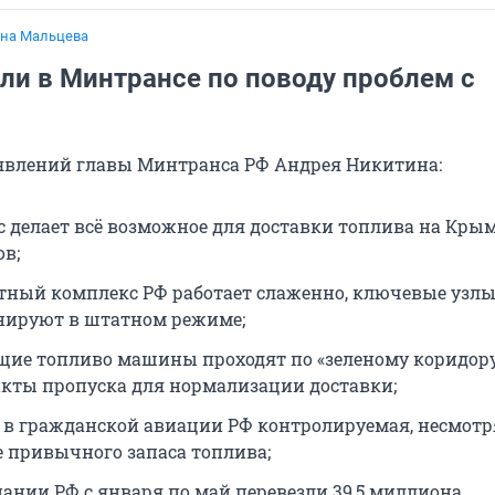
на Мальцева
ли в Минтрансе по поводу проблем с
аявлений главы Минтранса РФ Андрея Никитина:
 делает всё возможное для доставки топлива на Кры
ов;
тный комплекс РФ работает слаженно, ключевые узл
ируют в штатном режиме;
щие топливо машины проходят по «зеленому коридор
нкты пропуска для нормализации доставки;
 в гражданской авиации РФ контролируемая, несмотр
 привычного запаса топлива;
ании РФ с января по май перевезли 39,5 миллиона