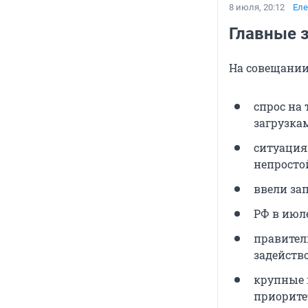
8 июля, 20:12
Еле
Главные з
На совещании
спрос на
загрузка
ситуация
непросто
ввели зап
РФ в июл
правител
задейств
крупные 
приорите