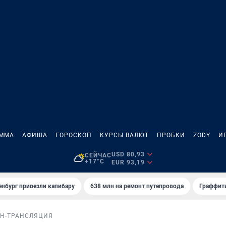
АММА
АФИША
ГОРОСКОП
КУРСЫ ВАЛЮТ
ПРОБКИ
ZODY
И
USD 80,93
СЕЙЧАС
+17°C
EUR 93,19
енбург привезли капибару
638 млн на ремонт путепровода
Граффити
Н-ТРАНСЛЯЦИЯ