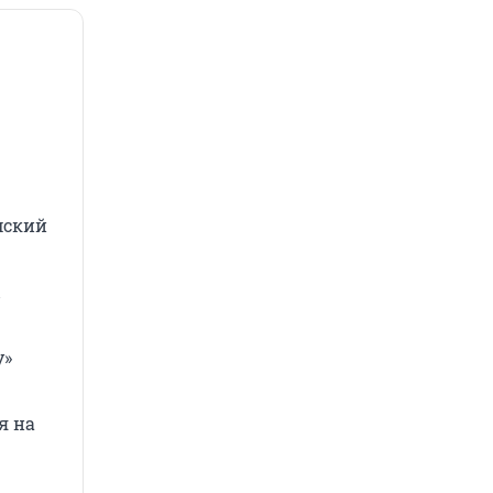
мский
ы
у»
я на