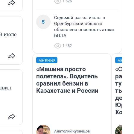
1 626
Седьмой раз за июль: в
5
Оренбургской области
объявлена опасность атаки
В июле
БПЛА
1 482
МНЕНИЕ
МНЕНИ
«Машина просто
«Слив
полетела». Водитель
разоч
сравнил бензин в
турис
бавил
Казахстане и России
тысяч
день 
Юрско
Хогва
Анатолий Кузнецов