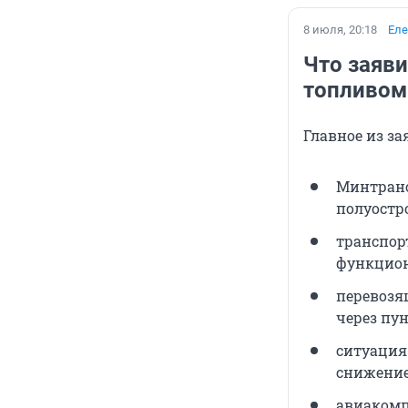
8 июля, 20:18
Еле
Что заяви
топливом
Главное из з
Минтранс
полуостр
транспор
функцион
перевозя
через пу
ситуация
снижение
авиакомп