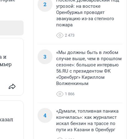
Поселок Домбаровский под
2
угрозой: на востоке
Оренбуржья проводят
эвакуацию из-за степного
пожара
2 473
«Мы должны быть в любом
3
а и
случае выше, чем в прошлом
емьер
сезоне»: большое интервью
56.RU с президентом ФК
«Оренбург» Кириллом
Волженкиным
1 866
«Думали, топливная паника
4
кончилась»: как журналист
казал
искал бензин на трассе по
пути из Казани в Оренбург