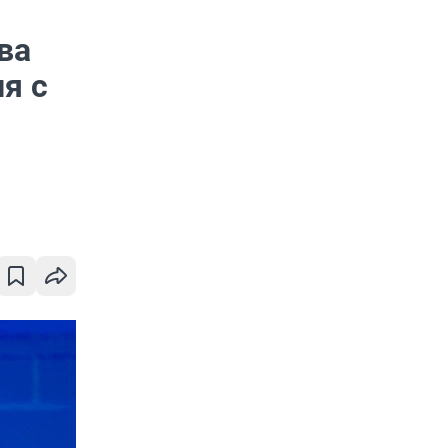
ва
я с